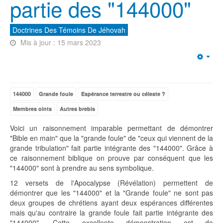
partie des "144000"
Doctrines Des Témoins De Jéhovah
Mis à jour : 15 mars 2023
Emp
144000
Grande foule
Espérance terrestre ou céleste ?
Membres oints
Autres brebis
Voici un raisonnement imparable permettant de démontrer
"Bible en main" que la "grande foule" de "ceux qui viennent de la
grande tribulation" fait partie intégrante des "144000". Grâce à
ce raisonnement biblique on prouve par conséquent que les
"144000" sont à prendre au sens symbolique.
12 versets de l'Apocalypse (Révélation) permettent de
démontrer que les "144000" et la "Grande foule" ne sont pas
deux groupes de chrétiens ayant deux espérances différentes
mais qu'au contraire la grande foule fait partie intégrante des
"144000". Cette excellente démonstration est de