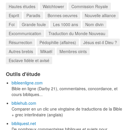
Hautes études
Watchtower
Commission Royale
Esprit
Paradis
Bonnes oeuvres
Nouvelle alliance
Foi
Grande foule
Les 1000 ans
Nom divin
Excommunication
Traduction du Monde Nouveau
Résurrection
Pédophilie (affaires)
Jésus est-il Dieu ?
Autres brebis
Mikaël
Membres oints
Esclave fidèle et avisé
Outils d'étude
bibleenligne.com
Bible en ligne (Darby 21), commentaires, concordance, et
cours bibliques...
biblehub.com
Comparer en un clic une vingtaine de traductions de la Bible
+ grec interlinéaire (anglais)
bibliquest.net
De nombreux commentaires bibliques et sujets pour