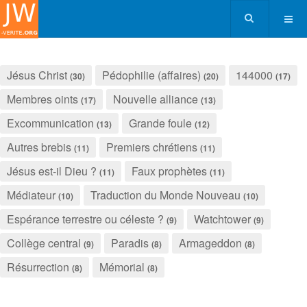
Jésus Christ
Pédophilie (affaires)
144000
(30)
(20)
(17)
Membres oints
Nouvelle alliance
(17)
(13)
Excommunication
Grande foule
(13)
(12)
Autres brebis
Premiers chrétiens
(11)
(11)
Jésus est-il Dieu ?
Faux prophètes
(11)
(11)
Médiateur
Traduction du Monde Nouveau
(10)
(10)
Espérance terrestre ou céleste ?
Watchtower
(9)
(9)
Collège central
Paradis
Armageddon
(9)
(8)
(8)
Résurrection
Mémorial
(8)
(8)