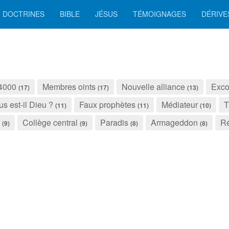
DOCTRINES
BIBLE
JÉSUS
TÉMOIGNAGES
DÉRIVE
4000
Membres oints
Nouvelle alliance
Exco
(17)
(17)
(13)
us est-il Dieu ?
Faux prophètes
Médiateur
T
(11)
(11)
(10)
Collège central
Paradis
Armageddon
Ré
(9)
(9)
(8)
(8)