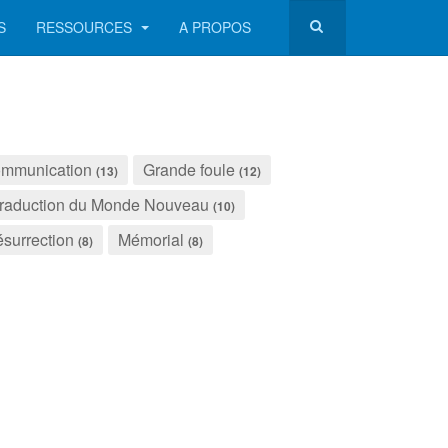
S
RESSOURCES
A PROPOS
mmunication
Grande foule
(13)
(12)
raduction du Monde Nouveau
(10)
surrection
Mémorial
(8)
(8)