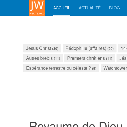
ACCUEIL
ACTUALITÉ
BLOG
Jésus Christ
Pédophilie (affaires)
14
(30)
(20)
Autres brebis
Premiers chrétiens
Jés
(11)
(11)
Espérance terrestre ou céleste ?
Watchtower
(9)
Royaume de Dieu