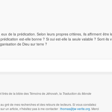
x de la prédication. Selon leurs propres critères, ils affirment être l
rédication est-elle bonne ? Si oui est-elle la seule valable ? Sont-ils
organisation de Dieu sur terre ?
ont tirés de la bible des Témoins de Jéhovah, la
Traduction du Monde
er au gré de mes recherches et des retours de lecteurs. Si vous constatez
sur un article, n'hésitez pas à me contacter :
thomas@jw-verite.org
. Merci