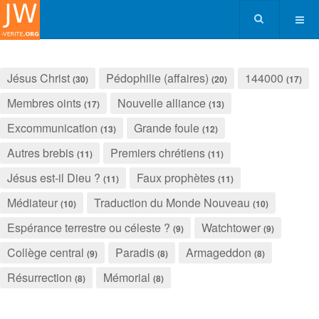
Jésus Christ
Pédophilie (affaires)
144000
(30)
(20)
(17)
Membres oints
Nouvelle alliance
(17)
(13)
Excommunication
Grande foule
(13)
(12)
Autres brebis
Premiers chrétiens
(11)
(11)
Jésus est-il Dieu ?
Faux prophètes
(11)
(11)
Médiateur
Traduction du Monde Nouveau
(10)
(10)
Espérance terrestre ou céleste ?
Watchtower
(9)
(9)
Collège central
Paradis
Armageddon
(9)
(8)
(8)
Résurrection
Mémorial
(8)
(8)