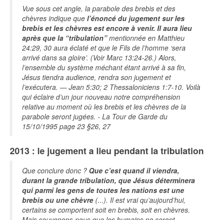
Vue sous cet angle, la parabole des brebis et des
chèvres indique que
l’énoncé du jugement sur les
brebis et les chèvres est encore à venir. Il aura lieu
après que la “tribulation”
mentionnée en Matthieu
24:29, 30 aura éclaté et que le Fils de l’homme ‘sera
arrivé dans sa gloire’. (Voir Marc 13:24-26.) Alors,
l’ensemble du système méchant étant arrivé à sa fin,
Jésus tiendra audience, rendra son jugement et
l’exécutera. — Jean 5:30; 2 Thessaloniciens 1:7-10. Voilà
qui éclaire d’un jour nouveau notre compréhension
relative au moment où les brebis et les chèvres de la
parabole seront jugées. - La Tour de Garde du
15/10/1995 page 23 §26, 27
2013 : le jugement a lieu pendant la tribulation
Que conclure donc ?
Que c’est quand il viendra,
durant la grande tribulation, que Jésus déterminera
qui parmi les gens de toutes les nations est une
brebis ou une chèvre
(...). Il est vrai qu’aujourd’hui,
certains se comportent soit en brebis, soit en chèvres.
Mais souvenons-​nous que les humains ne seront