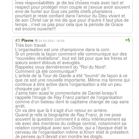
mes responsabilités ,je dis les choses mais avec tact et
respect pour protéger mon couple et j'avoue avoir souvent
envi de hurler sur tous ces petits chefs pharisiens ,
pourtant je reste confiant dans l'amour du Dieu vivant et
de son Christ car je me dis que pour d'autre il faut plus de
temps , n'est ce pas pour cela que la période de Grace
est encore ouverte!!!
#3
+5
Pierre
24-02-2021 18:59
Très bon travail.
L'organisation est une championne dans la com.
Si on prends la façon comment elle communique sur des
"nouvelles révélations", tout est fait pour que les frères et
sœurs soient éblouis et aveuglés.
Rappelez vous dernièrement du "Roi du Nord".
Comment çà été communiqué?
L'article de la Tour de Garde a été "tourné" de façon à ce
que ce soit une nouvelle importante. Même ma femme qui
continue à être active dans l'organisation a été un peu
choquée par çà !!
J'aime bien aussi le commentaire de Daniel lorsqu'il
rappelle l'image de Ray Franz parlant de l'organisation
comme d'un bateau dont le capitaine change de cap sans
arrêt.
On va dire que là il s'agit d'un retour en arrière.
Quand je relis la biographie de Ray Franz, je me pose
souvent la question comment il a vécu intérieurement sa
vie avec des membres du collège central, notamment sa
relation compliqué avec son Oncle, qui a l'époque était le
cerveau de l'organisation même si Knorr était le président.
Je penses qu'il devait s'en mordre les doigts.