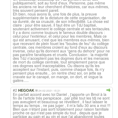
publiquement, soit au fond d'eux. Personne, pas même
les anciens ne leur cherchent d'histoires, car eux-mêmes,
très souvent pensent pareil.
Eh bien, nous avons là, une fois de plus, la preuve
supplémentaire de la dictature de cette organisation, de
sa dureté, de sa cruauté, de son inflexibilité. La chose est
claire : pour être sauvé, il faut être un TdJ baptisé,
soutenant activement le collège centrale et ses tentacules.
Il y a donc comme toujours le fameux double discours :
celui pour l'extérieur, et celui pour les membres. Mais ce
qui est amusant, c'est que les membres eux-mêmes, bien
que recevant de plein fouet les "boules de feu" du collège
centrale, ces membres croient au fond d'eux au discours
inverse, celui qu'ils donnent aux "gens du dehors" pour ne
pas paraître fanatiques et cruels. Conclusion : la majorité
des TdJ n'acceptent pas les dogmes durs et les menaces
de mort du collège centrale, tout simplement parce que
ces dogmes sont inacceptables. Ou disons qu'ils les
acceptent sur l'instant, puis, comme chaque fois, ils n'y
pensent plus ensuite... on rentre chez soi, on jette sa
cravate sur le canapé, on mange, on dort, et vogue la
galère.....
#2
+6
HEGOAK
24-02-2021 15:21
En parfait accord avec toi Daniel , j'apporte un Bmol à la
fin de l'article trés perspicace , par pitié tout les tdj ne sont
pas aveuglent et beaucoup se réveillent , il faut laisser le
temps au temps , ne pas juger , il m'a fallu 30 ans a moi !!!
Bien que n'étant pas sorti totalement pour raison familiale
proche ce qui n'est pas simple du tout , depuis que je
participe au pain et au vin et que j'ai abandonné toutes