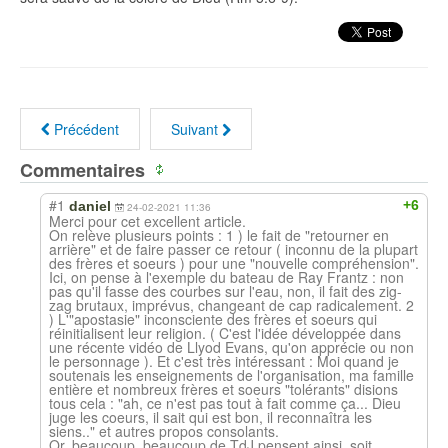
Précédent
Suivant
Commentaires
#1
+6
daniel
24-02-2021 11:36
Merci pour cet excellent article.
On relève plusieurs points : 1 ) le fait de "retourner en
arrière" et de faire passer ce retour ( inconnu de la plupart
des frères et soeurs ) pour une "nouvelle compréhension".
Ici, on pense à l'exemple du bateau de Ray Frantz : non
pas qu'il fasse des courbes sur l'eau, non, il fait des zig-
zag brutaux, imprévus, changeant de cap radicalement. 2
) L'"apostasie" inconsciente des frères et soeurs qui
réinitialisent leur religion. ( C'est l'idée développée dans
une récente vidéo de Llyod Evans, qu'on apprécie ou non
le personnage ). Et c'est très intéressant : Moi quand je
soutenais les enseignements de l'organisation, ma famille
entière et nombreux frères et soeurs "tolérants" disions
tous cela : "ah, ce n'est pas tout à fait comme ça... Dieu
juge les coeurs, il sait qui est bon, il reconnaîtra les
siens.." et autres propos consolants.
Or, beaucoup, beaucoup de TdJ pensent ainsi, soit