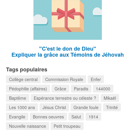
"C'est le don de Dieu"
Expliquer la grâce aux Témoins de Jéhovah
Tags populaires
Collège central
Commission Royale
Enfer
Pédophilie (affaires)
Grâce
Paradis
144000
Baptême
Espérance terrestre ou céleste ?
Mikaël
Les 1000 ans
Jésus Christ
Grande foule
Trinité
Evangile
Bonnes oeuvres
Salut
1914
Nouvelle naissance
Petit troupeau