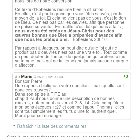
nous lors de notre conversion.
Ce texte d'Ephésiens résume bien la situation :
En effet, c’est par la grâce que vous êtes sauvés, par le
moyen de la foi. Et cela ne vient pas de vous, c’est le don
de Dieu. Ce n’est pas par les œuvres, afin que personne
ne puisse se vanter. En réalité, c’est lui qui nous a faits ;
nous avons été créés en Jésus-Christ pour des
œuvres bonnes que Dieu a préparées d’avance afin
que nous les pratiquions.
- Ephésiens 2:8-10
Par rapport à Jacques, on peut dire qu'une foi qui ne
produit pas d'oeuvres n'est pas une vraie foi. Tout comme
on peut douter de l'amour de quelqu'un qui prétend aimer
sa femme mais qui ne lui témoigne jamais aucune marque
d'affection.
#5
+3
Marie
25-03-2021 17:53
Bonsoir Pierre,
Une réponse biblique à votre question : mais quelle sont
donc ces œuvres?
Dans son épître à TITE au
chap 3 Paul nous donne une description de bonnes
œuvres, notamment au verset 2, 8, 14. Cela complète à
mon sens Jacques 1:27 et comme l'appui Thomas "elles
sont tout simplement les fruits d'une foi authentique".
Merci pour cet échange.
Rafraîchir la liste des commentaires