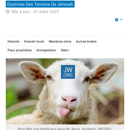
Doctrines Des Témoins De Jéhovah
Mis à jour : 21 mars 2023
Emp
Histoire
Grande foule
Membres oints
Autres brebis
Faux prophètes
Armageddon
Salut
Pour être une brebis aux yeux de Jésus, soutenez JW.ORG !