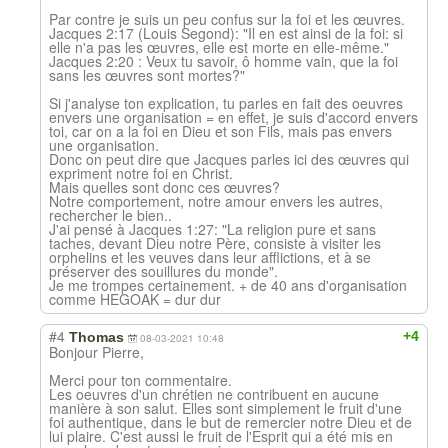
Par contre je suis un peu confus sur la foi et les œuvres.
Jacques 2:17 (Louis Segond): "Il en est ainsi de la foi: si
elle n'a pas les œuvres, elle est morte en elle-même."
Jacques 2:20 : Veux tu savoir, ô homme vain, que la foi
sans les œuvres sont mortes?"
Si j'analyse ton explication, tu parles en fait des oeuvres
envers une organisation = en effet, je suis d'accord envers
toi, car on a la foi en Dieu et son Fils, mais pas envers
une organisation.
Donc on peut dire que Jacques parles ici des œuvres qui
expriment notre foi en Christ.
Mais quelles sont donc ces œuvres?
Notre comportement, notre amour envers les autres,
rechercher le bien..
J'ai pensé à Jacques 1:27: "La religion pure et sans
taches, devant Dieu notre Père, consiste à visiter les
orphelins et les veuves dans leur afflictions, et à se
préserver des souillures du monde".
Je me trompes certainement. + de 40 ans d'organisation
comme HEGOAK = dur dur
#4
+4
Thomas
08-03-2021 10:48
Bonjour Pierre,
Merci pour ton commentaire.
Les oeuvres d'un chrétien ne contribuent en aucune
manière à son salut. Elles sont simplement le fruit d'une
foi authentique, dans le but de remercier notre Dieu et de
lui plaire. C'est aussi le fruit de l'Esprit qui a été mis en