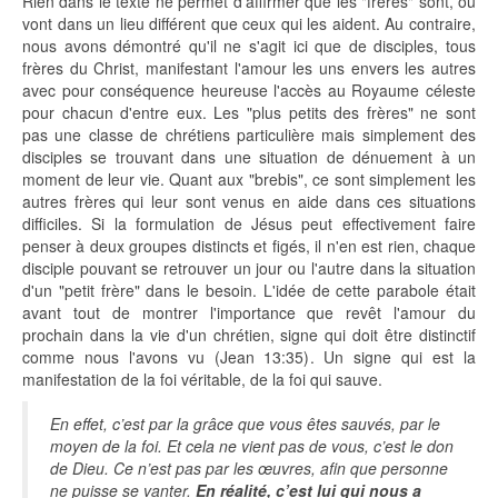
Rien dans le texte ne permet d'affirmer que les "frères" sont, ou
vont dans un lieu différent que ceux qui les aident. Au contraire,
nous avons démontré qu'il ne s'agit ici que de disciples, tous
frères du Christ, manifestant l'amour les uns envers les autres
avec pour conséquence heureuse l'accès au Royaume céleste
pour chacun d'entre eux. Les "plus petits des frères" ne sont
pas une classe de chrétiens particulière mais simplement des
disciples se trouvant dans une situation de dénuement à un
moment de leur vie. Quant aux "brebis", ce sont simplement les
autres frères qui leur sont venus en aide dans ces situations
difficiles. Si la formulation de Jésus peut effectivement faire
penser à deux groupes distincts et figés, il n'en est rien, chaque
disciple pouvant se retrouver un jour ou l'autre dans la situation
d'un "petit frère" dans le besoin. L'idée de cette parabole était
avant tout de montrer l'importance que revêt l'amour du
prochain dans la vie d'un chrétien, signe qui doit être distinctif
comme nous l'avons vu (Jean 13:35). Un signe qui est la
manifestation de la foi véritable, de la foi qui sauve.
En effet, c’est par la grâce que vous êtes sauvés, par le
moyen de la foi. Et cela ne vient pas de vous, c’est le don
de Dieu. Ce n’est pas par les œuvres, afin que personne
ne puisse se vanter.
En réalité, c’est lui qui nous a