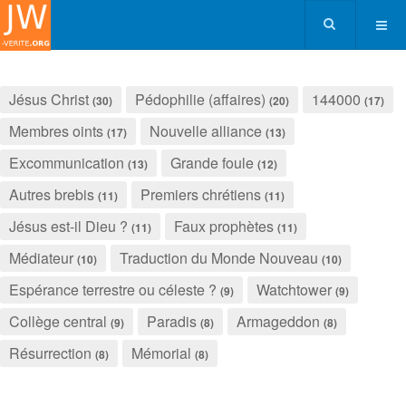
Jésus Christ
Pédophilie (affaires)
144000
(30)
(20)
(17)
Membres oints
Nouvelle alliance
(17)
(13)
Excommunication
Grande foule
(13)
(12)
Autres brebis
Premiers chrétiens
(11)
(11)
Jésus est-il Dieu ?
Faux prophètes
(11)
(11)
Médiateur
Traduction du Monde Nouveau
(10)
(10)
Espérance terrestre ou céleste ?
Watchtower
(9)
(9)
Collège central
Paradis
Armageddon
(9)
(8)
(8)
Résurrection
Mémorial
(8)
(8)