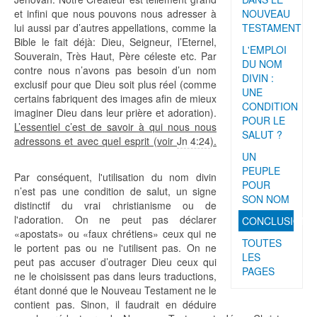
et infini que nous pouvons nous adresser à
NOUVEAU
lui aussi par d’autres appellations, comme la
TESTAMENT
Bible le fait déjà: Dieu, Seigneur, l’Eternel,
L'EMPLOI
Souverain, Très Haut, Père céleste etc. Par
DU NOM
contre nous n’avons pas besoin d’un nom
DIVIN :
exclusif pour que Dieu soit plus réel (comme
UNE
certains fabriquent des images afin de mieux
CONDITION
imaginer Dieu dans leur prière et adoration).
POUR LE
L’essentiel c’est de savoir à qui nous nous
SALUT ?
adressons et avec quel esprit (voir
Jn 4:24
).
UN
PEUPLE
Par conséquent, l'utilisation du nom divin
POUR
n’est pas une condition de salut, un signe
SON NOM
distinctif du vrai christianisme ou de
l'adoration. On ne peut pas déclarer
CONCLUSION
«apostats» ou «faux chrétiens» ceux qui ne
TOUTES
le portent pas ou ne l'utilisent pas. On ne
LES
peut pas accuser d’outrager Dieu ceux qui
PAGES
ne le choisissent pas dans leurs traductions,
étant donné que le Nouveau Testament ne le
contient pas. Sinon, il faudrait en déduire