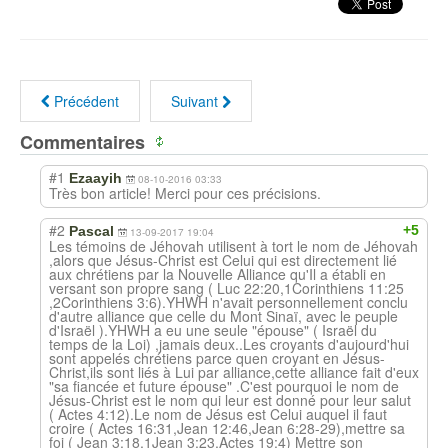
Précédent
Suivant
Commentaires
#1
Ezaayih
08-10-2016 03:33
Très bon article! Merci pour ces précisions.
#2
+5
Pascal
13-09-2017 19:04
Les témoins de Jéhovah utilisent à tort le nom de Jéhovah
,alors que Jésus-Christ est Celui qui est directement lié
aux chrétiens par la Nouvelle Alliance qu'Il a établi en
versant son propre sang ( Luc 22:20,1Corinthiens 11:25
,2Corinthiens 3:6).YHWH n'avait personnellement conclu
d'autre alliance que celle du Mont Sinaï, avec le peuple
d'Israël ).YHWH a eu une seule "épouse" ( Israël du
temps de la Loi) ,jamais deux..Les croyants d'aujourd'hui
sont appelés chrétiens parce quen croyant en Jésus-
Christ,ils sont liés à Lui par alliance,cette alliance fait d'eux
"sa fiancée et future épouse" .C'est pourquoi le nom de
Jésus-Christ est le nom qui leur est donné pour leur salut
( Actes 4:12).Le nom de Jésus est Celui auquel il faut
croire ( Actes 16:31,Jean 12:46,Jean 6:28-29),mettre sa
foi ( Jean 3:18,1Jean 3:23,Actes 19:4) Mettre son