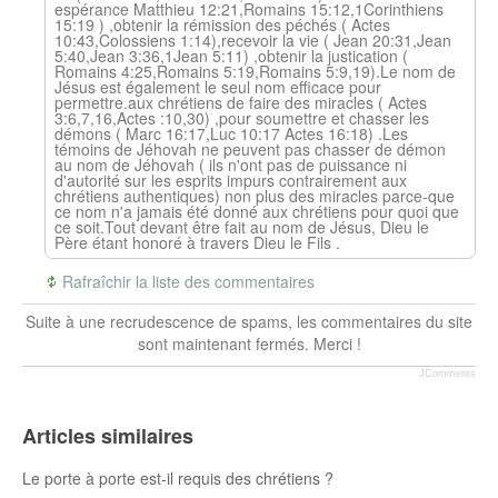
espérance Matthieu 12:21,Romains 15:12,1Corinthiens
15:19 ) ,obtenir la rémission des péchés ( Actes
10:43,Colossiens 1:14),recevoir la vie ( Jean 20:31,Jean
5:40,Jean 3:36,1Jean 5:11) ,obtenir la justication (
Romains 4:25,Romains 5:19,Romains 5:9,19).Le nom de
Jésus est également le seul nom efficace pour
permettre.aux chrétiens de faire des miracles ( Actes
3:6,7,16,Actes :10,30) ,pour soumettre et chasser les
démons ( Marc 16:17,Luc 10:17 Actes 16:18) .Les
témoins de Jéhovah ne peuvent pas chasser de démon
au nom de Jéhovah ( ils n'ont pas de puissance ni
d'autorité sur les esprits impurs contrairement aux
chrétiens authentiques) non plus des miracles parce-que
ce nom n'a jamais été donné aux chrétiens pour quoi que
ce soit.Tout devant être fait au nom de Jésus, Dieu le
Père étant honoré à travers Dieu le Fils .
Rafraîchir la liste des commentaires
Suite à une recrudescence de spams, les commentaires du site
sont maintenant fermés. Merci !
JComments
Articles similaires
Le porte à porte est-il requis des chrétiens ?