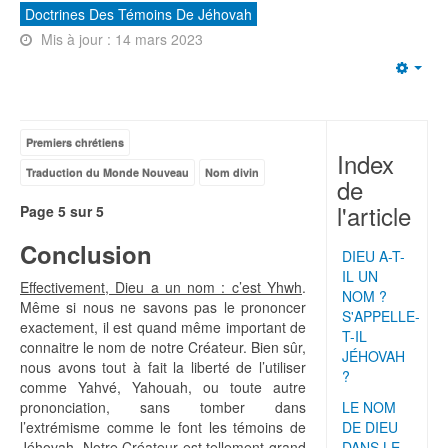
Doctrines Des Témoins De Jéhovah
Mis à jour : 14 mars 2023
Emp
Premiers chrétiens
Index
Traduction du Monde Nouveau
Nom divin
de
l'article
Page 5 sur 5
Conclusion
DIEU A-T-
IL UN
Effectivement, Dieu a un nom : c’est Yhwh
.
NOM ?
Même si nous ne savons pas le prononcer
S'APPELLE-
exactement, il est quand même important de
T-IL
connaitre le nom de notre Créateur. Bien sûr,
JÉHOVAH
nous avons tout à fait la liberté de l’utiliser
?
comme Yahvé, Yahouah, ou toute autre
prononciation, sans tomber dans
LE NOM
l’extrémisme comme le font les témoins de
DE DIEU
Jéhovah. Notre Créateur est tellement grand
DANS LE