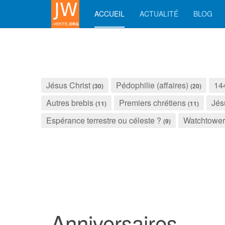
ACCUEIL
ACTUALITÉ
BLOG
Jésus Christ
Pédophilie (affaires)
14
(30)
(20)
Autres brebis
Premiers chrétiens
Jés
(11)
(11)
Espérance terrestre ou céleste ?
Watchtower
(9)
Anniversaires