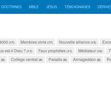
DOCTRINES
BIBLE
JÉSUS
TÉMOIGNAGES
DÉRIVE
4000
Membres oints
Nouvelle alliance
Exco
(17)
(17)
(13)
us est-il Dieu ?
Faux prophètes
Médiateur
T
(11)
(11)
(10)
Collège central
Paradis
Armageddon
Ré
(9)
(9)
(8)
(8)