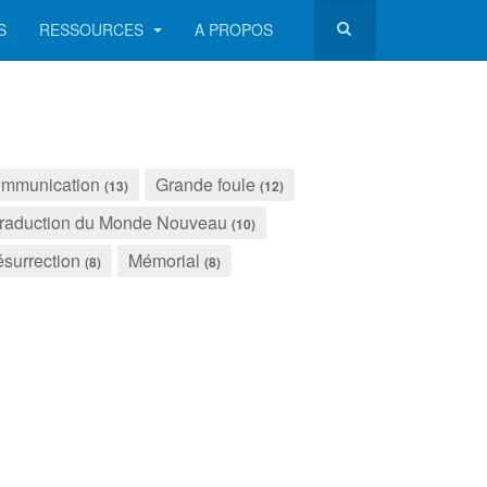
S
RESSOURCES
A PROPOS
mmunication
Grande foule
(13)
(12)
raduction du Monde Nouveau
(10)
surrection
Mémorial
(8)
(8)