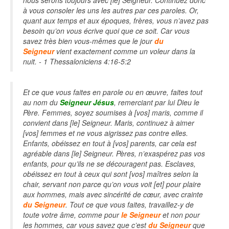
à vous consoler les uns les autres par ces paroles. Or,
quant aux temps et aux époques, frères, vous n’avez pas
besoin qu’on vous écrive quoi que ce soit. Car vous
savez très bien vous-mêmes que le jour
du
Seigneur
vient exactement comme un voleur dans la
nuit. - 1 Thessaloniciens 4:16-5:2
Et ce que vous faites en parole ou en œuvre, faites tout
au nom du
Seigneur Jésus
, remerciant par lui Dieu le
Père. Femmes, soyez soumises à [vos] maris, comme il
convient dans [le] Seigneur. Maris, continuez à aimer
[vos] femmes et ne vous aigrissez pas contre elles.
Enfants, obéissez en tout à [vos] parents, car cela est
agréable dans [le] Seigneur. Pères, n’exaspérez pas vos
enfants, pour qu’ils ne se découragent pas. Esclaves,
obéissez en tout à ceux qui sont [vos] maîtres selon la
chair, servant non parce qu’on vous voit [et] pour plaire
aux hommes, mais avec sincérité de cœur, avec crainte
du Seigneur
. Tout ce que vous faites, travaillez-y de
toute votre âme, comme pour
le Seigneur
et non pour
les hommes, car vous savez que c’est
du Seigneur
que