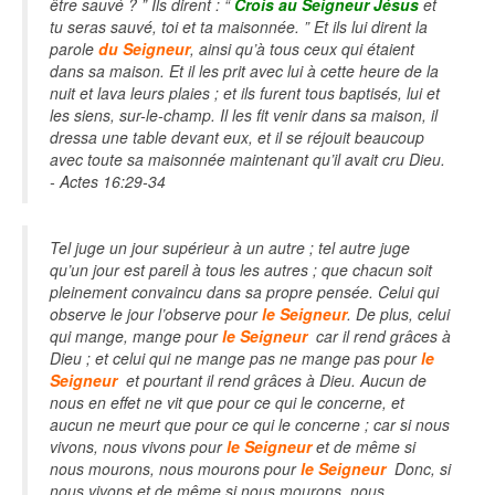
être sauvé ? ” Ils dirent : “
Crois au Seigneur Jésus
et
tu seras sauvé, toi et ta maisonnée. ” Et ils lui dirent la
parole
du Seigneur
, ainsi qu’à tous ceux qui étaient
dans sa maison. Et il les prit avec lui à cette heure de la
nuit et lava leurs plaies ; et ils furent tous baptisés, lui et
les siens, sur-le-champ. Il les fit venir dans sa maison, il
dressa une table devant eux, et il se réjouit beaucoup
avec toute sa maisonnée maintenant qu’il avait cru Dieu.
- Actes 16:29-34
Tel juge un jour supérieur à un autre ; tel autre juge
qu’un jour est pareil à tous les autres ; que chacun soit
pleinement convaincu dans sa propre pensée. Celui qui
observe le jour l’observe pour
le Seigneur
. De plus, celui
qui mange, mange pour
le Seigneur
car il rend grâces à
Dieu ; et celui qui ne mange pas ne mange pas pour
le
Seigneur
et pourtant il rend grâces à Dieu. Aucun de
nous en effet ne vit que pour ce qui le concerne, et
aucun ne meurt que pour ce qui le concerne ; car si nous
vivons, nous vivons pour
le Seigneur
et de même si
nous mourons, nous mourons pour
le Seigneur
Donc, si
nous vivons et de même si nous mourons, nous