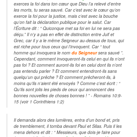
exerces la foi dans ton cœur que Dieu l’a relevé d’entre
les morts, tu seras sauvé. Car c’est avec le cœur qu’on
exerce la foi pour la justice, mais c’est avec la bouche
qu’on fait la déclaration publique pour le salut. Car
l’Écriture dit : “ Quiconque met sa foi en lui ne sera pas
déçu.” Il n’y a pas en effet de distinction entre Juif et
Grec, car il y a le même Seigneur au-dessus de tous, qui
est riche pour tous ceux qui l’invoquent. Car “ tout
homme qui invoquera le nom
du Seigneur
sera sauvé ”.
Cependant, comment invoqueront-ils celui en qui ils n’ont
pas foi ? Et comment auront-ils foi en celui dont ils n’ont
pas entendu parler ? Et comment entendront-ils sans
quelqu’un qui prêche ? Et comment prêcheront-ils, à
moins qu’ils n’aient été envoyés ? Comme c’est écrit : “
Qu’ils sont jolis les pieds de ceux qui annoncent des
bonnes nouvelles de choses bonnes ! ” - Romains 10:9-
15 (voir 1 Corinthiens 1:2)
Il demanda alors des lumières, entra d’un bond et, pris
de tremblement, il tomba devant Paul et Silas. Puis il les
mena dehors et dit : “ Messieurs, que dois-je faire pour