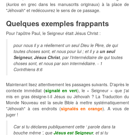
(
kurios
en grec dans les manuscrits originaux) à la place de
"Jéhovah" et redécouvrez le sens de ce passage.
Quelques exemples frappants
Pour l'apôtre Paul, le Seigneur était Jésus Christ :
pour nous il y a réellement un seul Dieu le Père, de qui
toutes choses sont, et nous pour lui ; et il y a
un seul
Seigneur, Jésus Christ
, par l’intermédiaire de qui toutes
choses sont, et nous par son intermédiaire. - 1
Corinthiens 8:6
Maintenant lisez attentivement les passages suivants. D'après le
contexte immédiat
(
s
ignalé en vert
), le « Seigneur » que j'ai
mis en gras désigne-t-il Jésus ou Jéhovah ? La Traduction du
Monde Nouveau est la seule Bible à mettre systématiquement
"Jéhovah" à ces endroits (
signalés en orange
). A vous de
juger !
Car si tu déclares publiquement cette ‘ parole dans ta
bouche même ’, que
Jésus est Seigneur
, et si tu