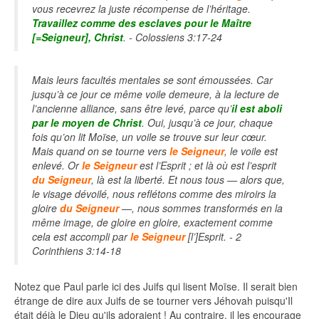
vous recevrez la juste récompense de l’héritage.
Travaillez comme des esclaves pour le Maître
[=Seigneur], Christ
. - Colossiens 3:17-24
Mais leurs facultés mentales se sont émoussées. Car
jusqu’à ce jour ce même voile demeure, à la lecture de
l’ancienne alliance, sans être levé, parce qu’
il est aboli
par le moyen de Christ
. Oui, jusqu’à ce jour, chaque
fois qu’on lit Moïse, un voile se trouve sur leur cœur.
Mais quand on se tourne vers
le Seigneur
, le voile est
enlevé. Or
le Seigneur
est l’Esprit ; et là où est l’esprit
du Seigneur
, là est la liberté. Et nous tous — alors que,
le visage dévoilé, nous reflétons comme des miroirs la
gloire
du Seigneur
—, nous sommes transformés en la
même image, de gloire en gloire, exactement comme
cela est accompli par
le Seigneur
[l’]Esprit. - 2
Corinthiens 3:14-18
Notez que Paul parle ici des Juifs qui lisent Moïse. Il serait bien
étrange de dire aux Juifs de se tourner vers Jéhovah puisqu'Il
était déjà le Dieu qu'ils adoraient ! Au contraire, il les encourage