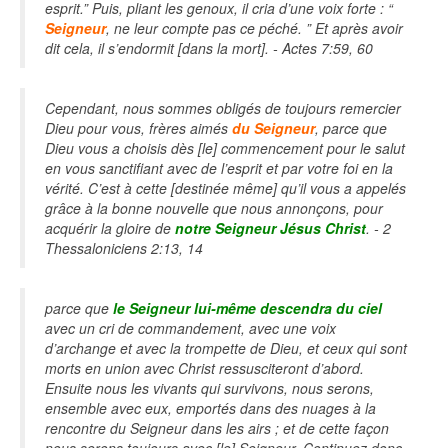
esprit.” Puis, pliant les genoux, il cria d’une voix forte : “
Seigneur
, ne leur compte pas ce péché. ” Et après avoir
dit cela, il s’endormit [dans la mort]. - Actes 7:59, 60
Cependant, nous sommes obligés de toujours remercier
Dieu pour vous, frères aimés
du Seigneur
, parce que
Dieu vous a choisis dès [le] commencement pour le salut
en vous sanctifiant avec de l’esprit et par votre foi en la
vérité. C’est à cette [destinée même] qu’il vous a appelés
grâce à la bonne nouvelle que nous annonçons, pour
acquérir la gloire de
notre Seigneur Jésus Christ
. - 2
Thessaloniciens 2:13, 14
parce que
le Seigneur lui-même descendra du ciel
avec un cri de commandement, avec une voix
d’archange et avec la trompette de Dieu, et ceux qui sont
morts en union avec Christ ressusciteront d’abord.
Ensuite nous les vivants qui survivons, nous serons,
ensemble avec eux, emportés dans des nuages à la
rencontre du Seigneur dans les airs ; et de cette façon
nous serons toujours avec [le] Seigneur. Continuez donc