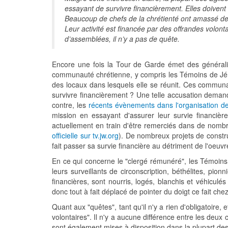
essayant de survivre financièrement. Elles doivent
Beaucoup de chefs de la chrétienté ont amassé de
Leur activité est financée par des offrandes volont
d’assemblées, il n’y a pas de quête.
Encore une fois la Tour de Garde émet des généralisat
communauté chrétienne, y compris les Témoins de Jéhov
des locaux dans lesquels elle se réunit. Ces communa
survivre financièrement ? Une telle accusation demand
contre, les
récents évènements dans l'organisation 
mission en essayant d'assurer leur survie financière
actuellement en train d'être remerciés dans de nombr
officielle sur tv.jw.org
). De nombreux projets de constru
fait passer sa survie financière au détriment de l'oeuvr
En ce qui concerne le "clergé rémunéré", les Témoins
leurs surveillants de circonscription, béthélites, pio
financières, sont nourris, logés, blanchis et véhiculé
donc tout à fait déplacé de pointer du doigt ce fait chez
Quant aux "quêtes", tant qu'il n'y a rien d'obligatoire, 
volontaires". Il n'y a aucune différence entre les deux 
sont également mises à disposition dans la plupart des 