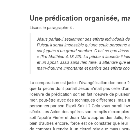
Une prédication organisée, ma
Lisons le paragraphe 4 :
Jésus parlait-il seulement des efforts individuels 
Puisqu’il serait impossible qu’une seule personne ai
conjugués d’un grand nombre. C’est ce que Jésus a
» (lire Matthieu 4:18-22). La pêche à laquelle il fai
et un appât, assis sans rien faire, à attendre que l
main-d’œuvre importante et parfois des efforts co
La comparaison est juste : l'évangélisation demande
"
que la pêche dont parlait Jésus n'était pas celle d'
l'oeuvre de prédication soit en fait l'oeuvre de
plusieu
mer, peut-être avec des techniques différentes, mais t
personnes par son Esprit Saint ? Cela vous paraît invr
siècle. Les Actes des apôtres sont remplis d'exemples d
soit l'apôtre Pierre et Jean Marc auprès des Juifs, P
bien d'autres encore, force est de constater que leur 
de comptes à rendre à un clergé religieux mais uniqu