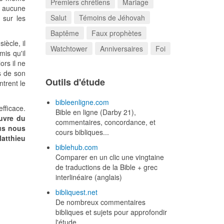
Premiers chrétiens
Mariage
s aucune
Salut
Témoins de Jéhovah
 sur les
Baptême
Faux prophètes
iècle, il
Watchtower
Anniversaires
Foi
mis qu'il
ors il ne
rs de son
Outils d'étude
ntrent le
bibleenligne.com
efficace.
Bible en ligne (Darby 21),
euvre du
commentaires, concordance, et
sus nous
cours bibliques...
Matthieu
biblehub.com
Comparer en un clic une vingtaine
de traductions de la Bible + grec
interlinéaire (anglais)
bibliquest.net
De nombreux commentaires
bibliques et sujets pour approfondir
l'étude.