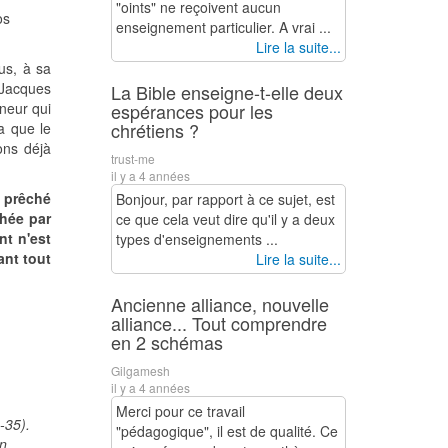
"oints" ne reçoivent aucun
os
enseignement particulier. A vrai ...
Lire la suite...
us, à sa
 Jacques
La Bible enseigne-t-elle deux
gneur qui
espérances pour les
chrétiens ?
a que le
ons déjà
trust-me
il y a 4 années
 prêché
Bonjour, par rapport à ce sujet, est
chée par
ce que cela veut dire qu'il y a deux
nt n'est
types d'enseignements ...
ant tout
Lire la suite...
Ancienne alliance, nouvelle
alliance... Tout comprendre
en 2 schémas
Gilgamesh
il y a 4 années
Merci pour ce travail
-35).
"pédagogique", il est de qualité. Ce
en