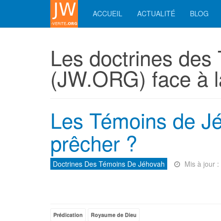
ACCUEIL
ACTUALITÉ
BLOG
Les doctrines des
(JW.ORG) face à l
Les Témoins de Jéh
prêcher ?
Doctrines Des Témoins De Jéhovah
Mis à jour 
Prédication
Royaume de Dieu