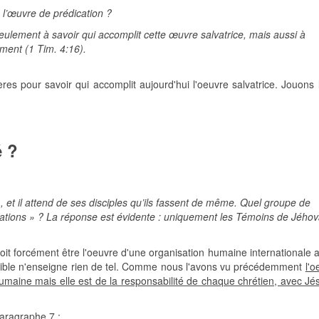
e l’œuvre de prédication ?
ulement à savoir qui accomplit cette œuvre salvatrice, mais aussi à
ement (1 Tim. 4:16).
es pour savoir qui accomplit aujourd'hui l'oeuvre salvatrice. Jouons l
é ?
et il attend de ses disciples qu’ils fassent de même. Quel groupe de
tions » ? La réponse est évidente : uniquement les Témoins de Jéhov
 doit forcément être l'oeuvre d'une organisation humaine internationale
 Bible n'enseigne rien de tel. Comme nous l'avons vu précédemment
l'o
humaine mais elle est de la responsabilité de chaque chrétien, avec Jé
aragraphe 7 :