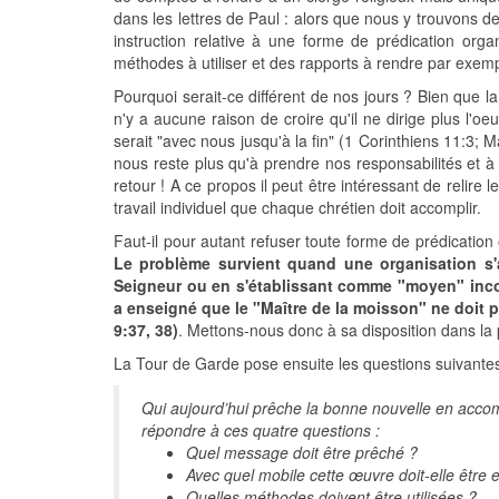
dans les lettres de Paul : alors que nous y trouvons d
instruction relative à une forme de prédication org
méthodes à utiliser et des rapports à rendre par exemp
Pourquoi serait-ce différent de nos jours ? Bien que la
n'y a aucune raison de croire qu'il ne dirige plus l'oe
serait "avec nous jusqu'à la fin" (1 Corinthiens 11:3; 
nous reste plus qu'à prendre nos responsabilités et à f
retour ! A ce propos il peut être intéressant de relire
travail individuel que chaque chrétien doit accomplir.
Faut-il pour autant refuser toute forme de prédication
Le problème survient quand une organisation s'a
Seigneur ou en s'établissant comme "moyen" incon
a enseigné que le "Maître de la moisson" ne doi
9:37, 38)
. Mettons-nous donc à sa disposition dans la p
La Tour de Garde pose ensuite les questions suivante
Qui aujourd’hui prêche la bonne nouvelle en accom
répondre à ces quatre questions :
Quel message doit être prêché ?
Avec quel mobile cette œuvre doit-elle être 
Quelles méthodes doivent être utilisées ?