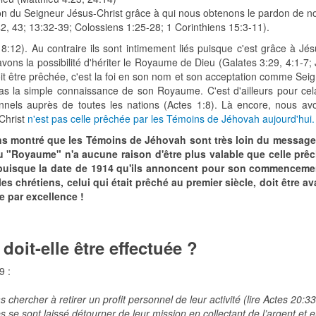
ion du Seigneur Jésus-Christ grâce à qui nous obtenons le pardon de n
42, 43; 13:32-39; Colossiens 1:25-28; 1 Corinthiens 15:3-11).
12). Au contraire ils sont intimement liés puisque c'est grâce à Jés
vons la possibilité d'hériter le Royaume de Dieu (Galates 3:29, 4:1-7;
oit être prêchée, c'est la foi en son nom et son acceptation comme Sei
as la simple connaissance de son Royaume. C'est d'ailleurs pour cel
nels auprès de toutes les nations (Actes 1:8). Là encore, nous av
Christ
n'est pas celle prêchée par les Témoins de Jéhovah aujourd'hui.
s montré que les Témoins de Jéhovah sont très loin du message
 du "Royaume" n'a aucune raison d'être plus valable que celle prê
e, puisque la date de 1914 qu'ils annoncent pour son commenceme
s chrétiens, celui qui était prêché au premier siècle, doit être av
le par excellence !
doit-elle être effectuée ?
9 :
chercher à retirer un profit personnel de leur activité (lire Actes 20:33
ses se sont laissé détourner de leur mission en collectant de l’argent et 