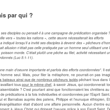
is par qui ?
de ses disciples ou pensait-il à une campagne de prédication organisée 
lle vers « toutes les nations », cette œuvre nécessiterait les efforts
 indiqué lorsqu’il a invité ses disciples à devenir des « pêcheurs d’h
sait allusion n’était pas celle pratiquée par un homme seul utilisant une 
e poisson morde. C’était plutôt une pêche au filet, activité nécessitant u
ordonnés (Luc 5:1-11).
une main d'oeuvre importante et parfois des efforts coordonnées"
. Il e
un homme seul. Mais, pour filer la métaphore, ne pourrait-on pas imag
rs bateaux ainsi que de nombreux pêcheurs isolés
pêchant tous dans 
ravaillant tous
pour le même chef
, à savoir Jésus, qui coordonnerait t
aisemblable ? C'est pourtant ainsi que fonctionnaient les chrétiens au
e prédications à la fois individuelles et coordonnées par l'Esprit Sain
aul et Barnabas auprès des païens, Philippe et l'eunuque éthiopien, Et
évangélisation était d'abord une affaire personnelle. Aucun d'entre eu
ement à Jésus Christ qui dirigeait l'oeuvre grâce à son Esprit Saint.