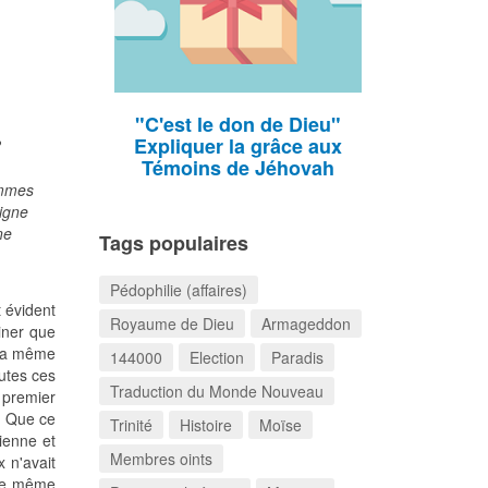
"C'est le don de Dieu"
Expliquer la grâce aux
?
Témoins de Jéhovah
ommes
ligne
ne
Tags populaires
Pédophilie (affaires)
st évident
Royaume de Dieu
Armageddon
iner que
la même
144000
Election
Paradis
outes ces
Traduction du Monde Nouveau
 premier
t. Que ce
Trinité
Histoire
Moïse
ienne et
Membres oints
x n'avait
 De même