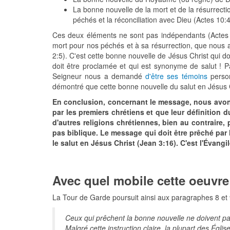
La bonne nouvelle de la mort et de la résurrect
péchés et la réconciliation avec Dieu (Actes 10:
Ces deux éléments ne sont pas indépendants (Actes 8:
mort pour nos péchés et à sa résurrection, que nous a
2:5). C'est cette bonne nouvelle de Jésus Christ qui d
doit être proclamée et qui est synonyme de salut ! P
Seigneur nous a demandé
d'être ses témoins
person
démontré que cette bonne nouvelle du salut en Jésus 
En conclusion, concernant le message, nous avon
par les premiers chrétiens et que leur définition
d'autres religions chrétiennes, bien au contrair
pas biblique. Le message qui doit être prêché par le
le salut en Jésus Christ (Jean 3:16). C'est l'Évangi
Avec quel mobile cette oeuvre 
La Tour de Garde poursuit ainsi aux paragraphes 8 et 
Ceux qui prêchent la bonne nouvelle ne doivent pas 
Malgré cette instruction claire, la plupart des Égli