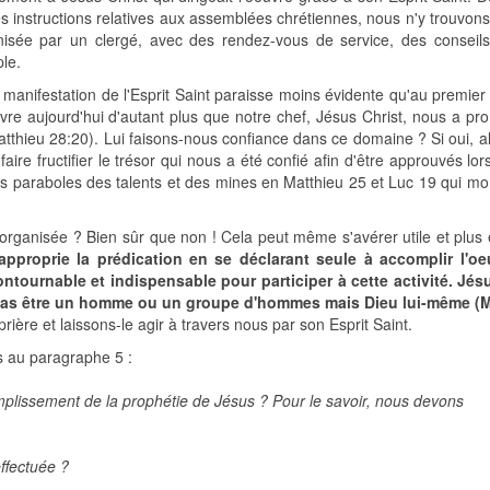
es instructions relatives aux assemblées chrétiennes, nous n'y trouvon
anisée par un clergé, avec des rendez-vous de service, des conseils
le.
 manifestation de l'Esprit Saint paraisse moins évidente qu'au premier s
uvre aujourd'hui d'autant plus que notre chef, Jésus Christ, nous a pro
Matthieu 28:20). Lui faisons-nous confiance dans ce domaine ? Si oui, al
aire fructifier le trésor qui nous a été confié afin d'être approuvés lo
 les paraboles des talents et des mines en Matthieu 25 et Luc 19 qui mo
 organisée ? Bien sûr que non ! Cela peut même s'avérer utile et plus 
pproprie la prédication en se déclarant seule à accomplir l'o
tournable et indispensable pour participer à cette activité. Jé
t pas être un homme ou un groupe d'hommes mais Dieu lui-même (
rière et laissons-le agir à travers nous par son Esprit Saint.
s au paragraphe 5 :
plissement de la prophétie de Jésus ? Pour le savoir, nous devons
effectuée ?