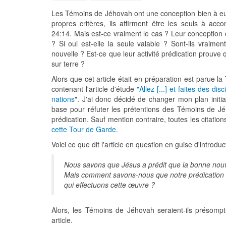
Les Témoins de Jéhovah ont une conception bien à eux
propres critères, ils affirment être les seuls à acc
24:14. Mais est-ce vraiment le cas ? Leur conception 
? Si oui est-elle la seule valable ? Sont-ils vraime
nouvelle ? Est-ce que leur activité prédication prouve q
sur terre ?
Alors que cet article était en préparation est parue 
contenant l'article d'étude
"Allez [...] et faites des di
nations
". J'ai donc décidé de changer mon plan initial
base pour réfuter les prétentions des Témoins de Jé
prédication. Sauf mention contraire, toutes les citation
cette Tour de Garde
.
Voici ce que dit l'article en question en guise d'introduc
Nous savons que Jésus a prédit que la bonne nouve
Mais comment savons-nous que notre prédication 
qui effectuons cette œuvre ?
Alors, les Témoins de Jéhovah seraient-ils présomp
article.