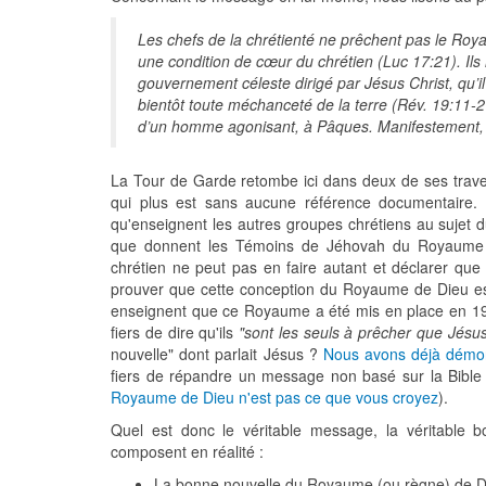
Les chefs de la chrétienté ne prêchent pas le Roya
une condition de cœur du chrétien (Luc 17:21). Il
gouvernement céleste dirigé par Jésus Christ, qu’il
bientôt toute méchanceté de la terre (Rév. 19:11-
d’un homme agonisant, à Pâques. Manifestement, ils
La Tour de Garde retombe ici dans deux de ses travers 
qui plus est sans aucune référence documentaire. 
qu'enseignent les autres groupes chrétiens au sujet d
que donnent les Témoins de Jéhovah du Royaume e
chrétien ne peut pas en faire autant et déclarer que
prouver que cette conception du Royaume de Dieu es
enseignent que ce Royaume a été mis en place en 1
fiers de dire qu'ils
"sont les seuls à prêcher que Jésu
nouvelle" dont parlait Jésus ?
Nous avons déjà démon
fiers de répandre un message non basé sur la Bibl
Royaume de Dieu n'est pas ce que vous croyez
).
Quel est donc le véritable message, la véritable 
composent en réalité :
La bonne nouvelle du Royaume (ou règne) de Di