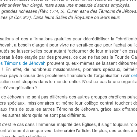
 rémunérer leur clergé, mais aussi une multitude d’autres employés.
 grandes richesses (Rév. 17:4, 5). Qu’en est-il des Témoins de Jéhova
aires (2 Cor. 9:7). Dans leurs Salles du Royaume ou leurs lieux
ions et des affirmations gratuites pour décrédibiliser la "chrétienté
ah, a besoin d'argent pour vivre ne serait-ce que pour l'achat ou l'e
utés se laissent-elles pour autant "détourner de leur mission" en ess
erait à être étayée par des preuves, ce que ne fait pas la Tour de Ga
des Témoins de Jéhovah
prouvent qu'eux-mêmes se laissent détourner
 ! En effet, de nombreux missionnaires, pionniers spéciaux, béthéli
eux pays à cause des problèmes financiers de l'organisation (voir
ce
ction sont stoppés dans le monde entier. N'est-ce pas là une organisa
e d'évangélisation ?
 de Jéhovah ne sont pas différents des autres groupes chrétiens puis
nniers spéciaux, missionnaires et même leur collège central touchent d
s aux frais de tous les autres Témoins de Jéhovah, grâce aux offrandes
 les autres alors qu'ils ne sont pas différents.
et c'est le cas dans l'immense majorité des Eglises, il s'agit toujours "d'
contrairement à ce que veut faire croire l'article. De plus, des boîtes à 
lieux de culte chrétiens.