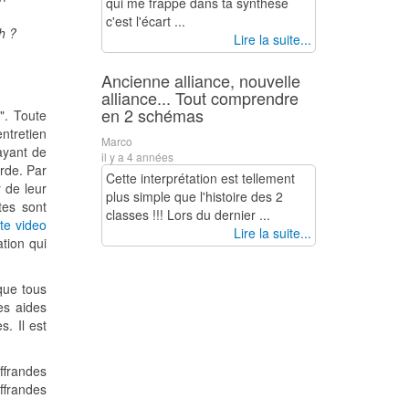
qui me frappe dans ta synthèse
c'est l'écart ...
h ?
Lire la suite...
Ancienne alliance, nouvelle
alliance... Tout comprendre
en 2 schémas
". Toute
ntretien
Marco
ayant de
il y a 4 années
rde. Par
Cette interprétation est tellement
 de leur
plus simple que l'histoire des 2
tes sont
classes !!! Lors du dernier ...
tte video
Lire la suite...
tion qui
que tous
es aides
. Il est
offrandes
offrandes