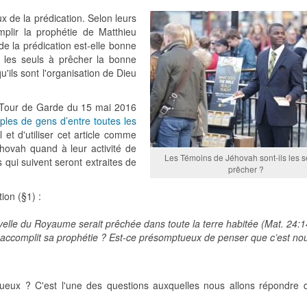
 de la prédication. Selon leurs
omplir la prophétie de Matthieu
de la prédication est-elle bonne
nt les seuls à prêcher la bonne
u'ils sont l'organisation de Dieu
la Tour de Garde du 15 mai 2016
sciples de gens d’entre toutes les
 et d'utiliser cet article comme
hovah quand à leur activité de
Les Témoins de Jéhovah sont-ils les s
s qui suivent seront extraites de
prêcher ?
tion (§1) :
lle du Royaume serait prêchée dans toute la terre habitée (Mat. 24:1
accomplit sa prophétie ? Est-ce présomptueux de penser que c’est no
tueux ? C'est l'une des questions auxquelles nous allons répondre 