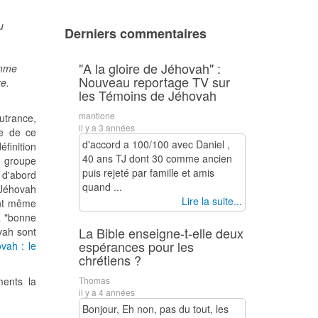
u
Derniers commentaires
"A la gloire de Jéhovah" :
omme
Nouveau reportage TV sur
re.
les Témoins de Jéhovah
mantione
outrance,
il y a 3 années
le de ce
d'accord a 100/100 avec Daniel ,
finition
40 ans TJ dont 30 comme ancien
e groupe
puis rejeté par famille et amis
 d'abord
quand ...
 Jéhovah
Lire la suite...
ont même
la "bonne
La Bible enseigne-t-elle deux
vah sont
espérances pour les
vah : le
chrétiens ?
ments la
Thomas
il y a 4 années
Bonjour, Eh non, pas du tout, les