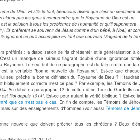
ume de Dieu. Et s’ils le font, beaucoup disent que c’est un sentiment o
s n’aident pas les gens à comprendre que le Royaume de Dieu est un
 est la solution à tous les problèmes de l’humanité et qu’il supprimera
21). Ils préfèrent se souvenir de Jésus comme d’un bébé, à Noël, et c
 ignorent ce qu’il accomplira en tant que nouveau Dirigeant de la ter
préférés : la diabolisation de "la chrétienté" et la généralisation à 
C'est un manque de sérieux flagrant doublé d'une ignorance tota
u Royaume. Le seul but de ce paragraphe est de faire croire que la dé
st la véritable "bonne nouvelle du Royaume". Est-ce que chaqu
 lui seul prêche la bonne définition du Royaume de Dieu ? Il faudrait
t bibliquement correcte n'est-ce pas ? Par exemple, les Témoins de
914. Au début du paragraphe 12 de cette même Tour de Garde ils s
s est Roi depuis 1914"
. Est-ce pour autant la vérité biblique ? Est-ce 
tré que ce n'est pas le cas
. En fin de compte, les Témoins de Jého
e mais sur des enseignements d'hommes (voir aussi
Témoins de Jého
bonne nouvelle que doivent prêcher tous les chrétiens ? Deux élé
eu (Matthieu 4:23; 24:14)