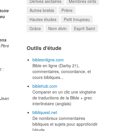
Dérives sectaires
Membres oints
Autres brebis
Prière
toire
ieu
Hautes études
Petit troupeau
Grâce
Nom divin
Esprit Saint
gens
 Père
Outils d'étude
bibleenligne.com
Bible en ligne (Darby 21),
 :
commentaires, concordance, et
cours bibliques...
biblehub.com
Comparer en un clic une vingtaine
de traductions de la Bible + grec
 Jean
interlinéaire (anglais)
bibliquest.net
De nombreux commentaires
bibliques et sujets pour approfondir
l'étude.