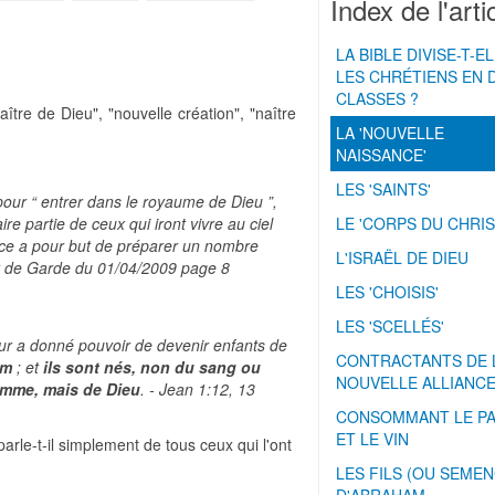
Index de l'arti
LA BIBLE DIVISE-T-E
LES CHRÉTIENS EN 
CLASSES ?
tre de Dieu", "nouvelle création", "naître
LA 'NOUVELLE
NAISSANCE'
LES 'SAINTS'
pour “ entrer dans le royaume de Dieu ”,
ire partie de ceux qui iront vivre au ciel
LE 'CORPS DU CHRIS
nce a pour but de préparer un nombre
L'ISRAËL DE DIEU
our de Garde du 01/04/2009 page 8
LES 'CHOISIS'
LES 'SCELLÉS'
leur a donné pouvoir de devenir enfants de
CONTRACTANTS DE 
om
; et
ils sont nés, non du sang ou
NOUVELLE ALLIANC
homme, mais de Dieu
. - Jean 1:12, 13
CONSOMMANT LE PA
ET LE VIN
parle-t-il simplement de tous ceux qui l'ont
LES FILS (OU SEMEN