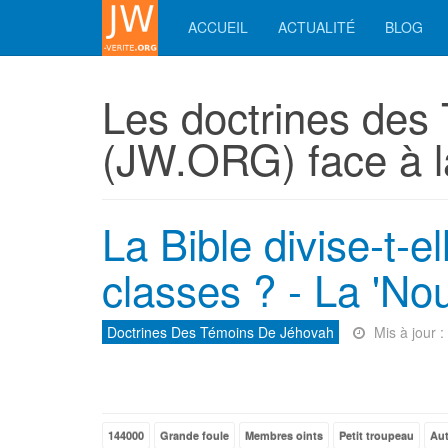
ACCUEIL
ACTUALITÉ
BLOG
Les doctrines des
(JW.ORG) face à l
La Bible divise-t-e
classes ? - La 'No
Doctrines Des Témoins De Jéhovah
Mis à jour 
144000
Grande foule
Membres oints
Petit troupeau
Aut