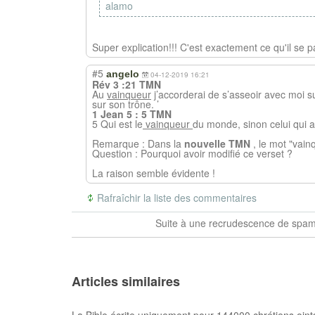
alamo
Super explication!!! C'est exactement ce qu'il se p
#5
angelo
04-12-2019 16:21
Rév 3 :21 TMN
Au
vainqueur
j’accorderai de s’asseoir avec moi s
sur son trône. ’
1 Jean 5 : 5 TMN
5 Qui est le
vainqueur
du monde, sinon celui qui a 
Remarque : Dans la
nouvelle TMN
, le mot "vain
Question : Pourquoi avoir modifié ce verset ?
La raison semble évidente !
Rafraîchir la liste des commentaires
Suite à une recrudescence de spams
Articles similaires