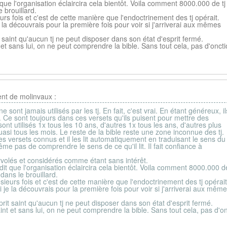
t que l'organisation éclaircira cela bientôt. Voila comment 8000.000 de tj
e brouillard.
sieurs fois et c'est de cette manière que l'endoctrinement des tj opérait.
e la découvrais pour la première fois pour voir si j'arriverai aux mêmes
t saint qu'aucun tj ne peut disposer dans son état d'esprit fermé.
nt et sans lui, on ne peut comprendre la bible. Sans tout cela, pas d'onct
nt de molinvaux :
 sont jamais utilisés par les tj. En fait, c'est vrai. En étant généreux, i
Ce sont toujours dans ces versets qu'ils puisent pour mettre des
ont utilisés 1x tous les 10 ans, d'autres 1x tous les ans, d'autres plus
si tous les mois. Le reste de la bible reste une zone inconnue des tj.
 les versets connus et il les lit automatiquement en traduisant le sens du
ême pas de comprendre le sens de ce qu'il lit. Il fait confiance à
rvolés et considérés comme étant sans intérêt.
 dit que l'organisation éclaircira cela bientôt. Voila comment 8000.000 de
 dans le brouillard.
 plusieurs fois et c'est de cette manière que l'endoctrinement des tj opérait
i je la découvrais pour la première fois pour voir si j'arriverai aux mêm
prit saint qu'aucun tj ne peut disposer dans son état d'esprit fermé.
saint et sans lui, on ne peut comprendre la bible. Sans tout cela, pas d'o