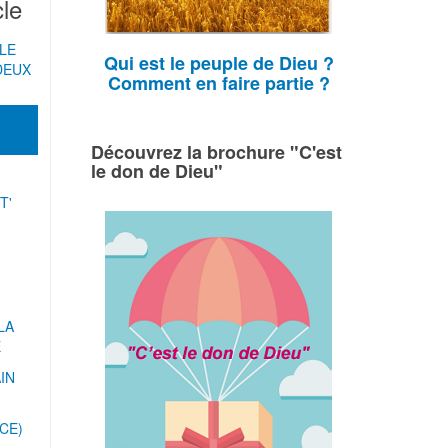
cle
LLE
Qui est le peuple de Dieu ?
DEUX
Comment en faire partie ?
Découvrez la brochure "C'est
le don de Dieu"
T'
LA
E
IN
CE)