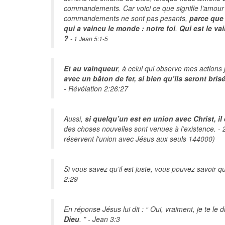
commandements. Car voici ce que signifie l’amou
commandements ne sont pas pesants,
parce que 
qui a vaincu le monde : notre foi
.
Qui est le va
?
- 1 Jean 5:1-5
Et au vainqueur
, à celui qui observe mes actions j
avec un bâton de fer, si bien qu’ils seront bri
- Révélation 2:26:27
Aussi,
si quelqu’un est en union avec Christ, il
des choses nouvelles sont venues à l’existence. -
réservent l'union avec Jésus aux seuls 144000)
Si vous savez qu’il est juste, vous pouvez savoir 
2:29
En réponse Jésus lui dit : “ Oui, vraiment, je te le d
Dieu
. ” - Jean 3:3