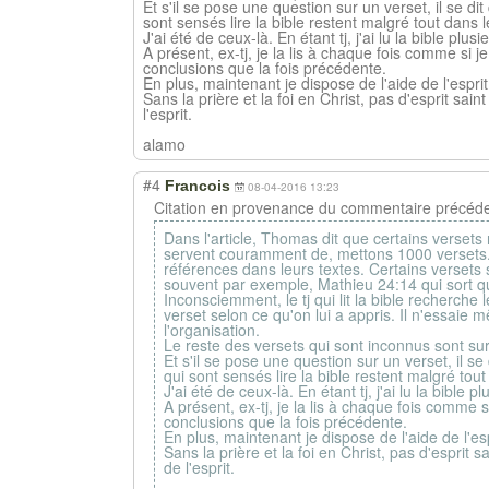
Et s'il se pose une question sur un verset, il se di
sont sensés lire la bible restent malgré tout dans l
J'ai été de ceux-là. En étant tj, j'ai lu la bible plu
A présent, ex-tj, je la lis à chaque fois comme si j
conclusions que la fois précédente.
En plus, maintenant je dispose de l'aide de l'espri
Sans la prière et la foi en Christ, pas d'esprit sai
l'esprit.
alamo
#4
Francois
08-04-2016 13:23
Citation en provenance du commentaire précéde
Dans l'article, Thomas dit que certains versets ne
servent couramment de, mettons 1000 versets. 
références dans leurs textes. Certains versets s
souvent par exemple, Mathieu 24:14 qui sort qua
Inconsciemment, le tj qui lit la bible recherche
verset selon ce qu'on lui a appris. Il n'essaie m
l'organisation.
Le reste des versets qui sont inconnus sont su
Et s'il se pose une question sur un verset, il se
qui sont sensés lire la bible restent malgré tout
J'ai été de ceux-là. En étant tj, j'ai lu la bible
A présent, ex-tj, je la lis à chaque fois comme s
conclusions que la fois précédente.
En plus, maintenant je dispose de l'aide de l'es
Sans la prière et la foi en Christ, pas d'esprit 
de l'esprit.