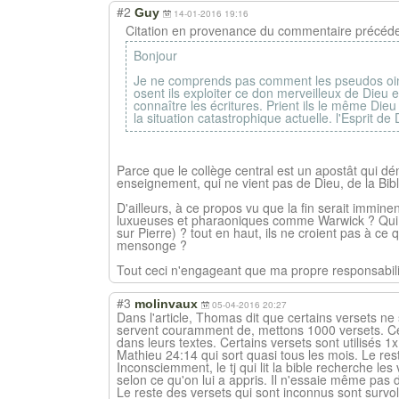
#2
Guy
14-01-2016 19:16
Citation en provenance du commentaire précéde
Bonjour
Je ne comprends pas comment les pseudos oints
osent ils exploiter ce don merveilleux de Dieu 
connaître les écritures. Prient ils le même Dieu
la situation catastrophique actuelle. l'Esprit d
Parce que le collège central est un apostât qui dé
enseignement, qui ne vient pas de Dieu, de la Bibl
D'ailleurs, à ce propos vu que la fin serait imminen
luxueuses et pharaoniques comme Warwick ? Qui en 
sur Pierre) ? tout en haut, ils ne croient pas à c
mensonge ?
Tout ceci n'engageant que ma propre responsabilit
#3
molinvaux
05-04-2016 20:27
Dans l'article, Thomas dit que certains versets ne so
servent couramment de, mettons 1000 versets. Ce 
dans leurs textes. Certains versets sont utilisés 1
Mathieu 24:14 qui sort quasi tous les mois. Le res
Inconsciemment, le tj qui lit la bible recherche les
selon ce qu'on lui a appris. Il n'essaie même pas de
Le reste des versets qui sont inconnus sont survo