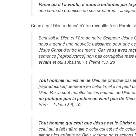
Parce qu’il l’a voulu, il nous a enfantés par la 
une sorte de prémices de ses créatures. - Jacque
Ceux à qui Dieu a donné d'être réceptifs à sa Parole s
Béni soit le Dieu et Père de notre Seigneur Jésus C
nous a donné une nouvelle naissance pour une esp
Jésus Christ d’entre les morts.
Car vous avez reç
semence [reproductrice] non pas corruptible mais i
vivant
et qui subsiste. - 1 Pierre 1:3, 23
Tout homme
qui est né de Dieu ne pratique pas 
[reproductrice] demeure en celui-là, et il ne peut p
Dieu. Par là sont manifestes les enfants de Dieu et
ne pratique pas la justice ne vient pas de Dieu
frère. - 1 Jean 3:9, 10
Tout homme qui croit que Jésus est le Christ e
celui qui a fait naître aime celui qui est né de cel
aimons les enfants de Dieu, lorsque nous aimons 