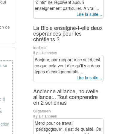
 qui
"oints" ne reçoivent aucun
enseignement particulier. A vrai ...
Lire la suite...
La Bible enseigne-t-elle deux
ion de
espérances pour les
chrétiens ?
trust-me
il y a 4 années
Bonjour, par rapport à ce sujet, est
ls se
ce que cela veut dire qu'il y a deux
types d'enseignements ...
Lire la suite...
Ancienne alliance, nouvelle
alliance... Tout comprendre
 tj
en 2 schémas
.
es
Gilgamesh
il y a 4 années
Merci pour ce travail
nction
"pédagogique", il est de qualité. Ce