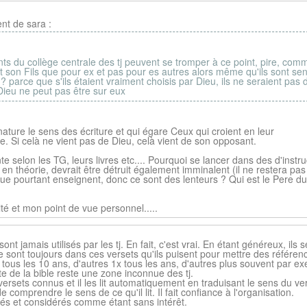
nt de sara :
 du collège centrale des tj peuvent se tromper à ce point, pire, com
et son Fils que pour ex et pas pour es autres alors même qu'ils sont se
 ? parce que s'ils étaient vraiment choisis par Dieu, ils ne seraient pas
e Dieu ne peut pas être sur eux
nature le sens des écriture et qui égare Ceux qui croient en leur
e. Si celà ne vient pas de Dieu, celà vient de son opposant.
te selon les TG, leurs livres etc.... Pourquoi se lancer dans des d'instru
théorie, devrait être détruit également imminalent (il ne restera pas
e que pourtant enseignent, donc ce sont des lenteurs ? Qui est le Pere du
é et mon point de vue personnel.....
nt jamais utilisés par les tj. En fait, c'est vrai. En étant généreux, ils s
sont toujours dans ces versets qu'ils puisent pour mettre des référen
x tous les 10 ans, d'autres 1x tous les ans, d'autres plus souvent par e
te de la bible reste une zone inconnue des tj.
 versets connus et il les lit automatiquement en traduisant le sens du ve
 comprendre le sens de ce qu'il lit. Il fait confiance à l'organisation.
lés et considérés comme étant sans intérêt.