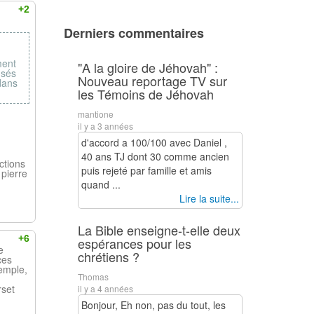
+2
Derniers commentaires
ment
"A la gloire de Jéhovah" :
nsés
Nouveau reportage TV sur
 dans
les Témoins de Jéhovah
mantione
il y a 3 années
d'accord a 100/100 avec Daniel ,
40 ans TJ dont 30 comme ancien
ctions
puis rejeté par famille et amis
 pierre
quand ...
Lire la suite...
La Bible enseigne-t-elle deux
+6
espérances pour les
e
chrétiens ?
ces
xemple,
Thomas
rset
il y a 4 années
Bonjour, Eh non, pas du tout, les