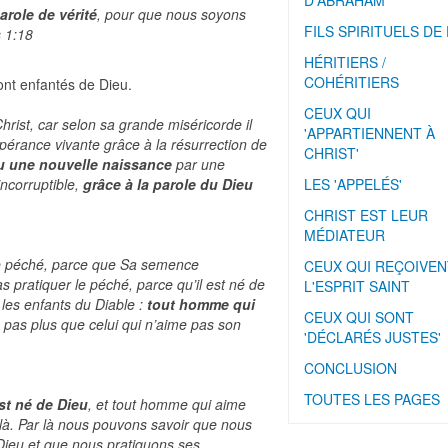
D'ABRAHAM
parole de vérité
, pour que nous soyons
FILS SPIRITUELS DE
s 1:18
HÉRITIERS /
COHÉRITIERS
ont enfantés de Dieu.
CEUX QUI
hrist, car selon sa grande miséricorde il
'APPARTIENNENT À
érance vivante grâce à la résurrection de
CHRIST'
u une nouvelle naissance
par une
ncorruptible,
grâce à la parole du Dieu
LES 'APPELÉS'
CHRIST EST LEUR
MÉDIATEUR
le péché, parce que Sa semence
CEUX QUI REÇOIVEN
as pratiquer le péché, parce qu’il est né de
L'ESPRIT SAINT
 les enfants du Diable :
tout homme qui
CEUX QUI SONT
, pas plus que celui qui n’aime pas son
'DÉCLARÉS JUSTES'
CONCLUSION
TOUTES LES PAGES
st né de Dieu
, et tout homme qui aime
ui-là. Par là nous pouvons savoir que nous
Dieu et que nous pratiquons ses