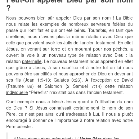
?
Nous pouvons bien sûr appeler Dieu par son nom ! La Bible
nous relate les exemples de nombreux serviteurs fidèles du
passé qui l'ont fait et qui ont été bénis. Toutefois, en tant que
chrétiens, nous n'avons plus la même relation avec Dieu que
celle que pouvaient avoir les Juifs de l'ancien testament. En effet
Jésus, en venant sur terre et en mourant pour nos péchés, a
ouvert la voie à un nouveau type de relation avec Dieu : la
relation
paternelle
. Le nouveau testament nous apprend en effet
que grâce à Jésus, à son sacrifice et à notre foi en lui nous
pouvons être sanctifiés et nous approcher de Dieu en devenant
ses fils (Jean 1:9-13; Galates 3:26). A l'exception de David
(Psaume 89) et Salomon (2 Samuel 7:14) cette relation
individuelle
"Père/fils" n'existait pas dans l'ancien testament.
Quel exemple nous a laissé Jésus quant à l'utilisation du nom
de Dieu ? Si Jésus connaissait certainement le nom de son
Père, ce n'est pas ainsi qu'il s'adressait à Lui. Il nous a plutôt
encouragé à donner de l'importance à notre relation avec notre
Père céleste :
“ Vous devez donc prier ainsi : “ ‘
Notre Père
dans les