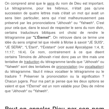
On comprend ainsi que le
sens
du nom de Dieu est important.
Le tétragramme, pour les hébreux, n'était pas qu'une
succession de quatre lettres mais c'était un mot qui avait un
sens bien particulier, sens qui n'est malheureusement pas
préservé par les prononciations "Jéhovah" ou "Yahweh". C'est
pour cela que, dans le souci de respecter le sens du nom divin,
certains traducteurs bibliques ont choisi de rendre le
tétragramme par
"L’Éternel"
. On retrouve dans ce terme une
idée du sens originel tel que révélé à Moïse à savoir "JE SUIS",
"JE SERAI", "L'Etant", "l'Existant" (voir aussi Apocalypse 1:4, 8;
11:17; 16:4). Ce nom, contrairement à ce que disent
certains Témoins de Jéhovah n'est donc pas un titre mais une
tentative de
traduction
du tétragramme tandis que "Jéhovah" ou
"Yahweh" sont des tentatives de
prononciation
(ou
vocalisation
)
du tétragramme. Vaut-il mieux vocaliser le tétragramme ou le
traduire ? Préserver la prononciation ou la signification ?
Chacun jugera. Pour ma part je pense que les deux options se
valent et que "l’Éternel" est un nom valable pour Dieu de même
que "Jéhovah" ou "Yahweh".
Peut-on appeler Dieu par son nom