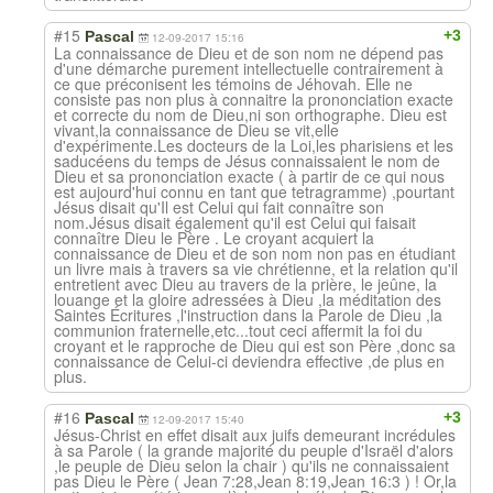
#15
+3
Pascal
12-09-2017 15:16
La connaissance de Dieu et de son nom ne dépend pas
d'une démarche purement intellectuelle contrairement à
ce que préconisent les témoins de Jéhovah. Elle ne
consiste pas non plus à connaitre la prononciation exacte
et correcte du nom de Dieu,ni son orthographe. Dieu est
vivant,la connaissance de Dieu se vit,elle
d'expérimente.Les docteurs de la Loi,les pharisiens et les
saducéens du temps de Jésus connaissaient le nom de
Dieu et sa prononciation exacte ( à partir de ce qui nous
est aujourd'hui connu en tant que tetragramme) ,pourtant
Jésus disait qu'Il est Celui qui fait connaître son
nom.Jésus disait également qu'il est Celui qui faisait
connaître Dieu le Père . Le croyant acquiert la
connaissance de Dieu et de son nom non pas en étudiant
un livre mais à travers sa vie chrétienne, et la relation qu'il
entretient avec Dieu au travers de la prière, le jeûne, la
louange et la gloire adressées à Dieu ,la méditation des
Saintes Écritures ,l'instruction dans la Parole de Dieu ,la
communion fraternelle,etc...tout ceci affermit la foi du
croyant et le rapproche de Dieu qui est son Père ,donc sa
connaissance de Celui-ci deviendra effective ,de plus en
plus.
#16
+3
Pascal
12-09-2017 15:40
Jésus-Christ en effet disait aux juifs demeurant incrédules
à sa Parole ( la grande majorité du peuple d'Israël d'alors
,le peuple de Dieu selon la chair ) qu'ils ne connaissaient
pas Dieu le Père ( Jean 7:28,Jean 8:19,Jean 16:3 ) ! Or,la