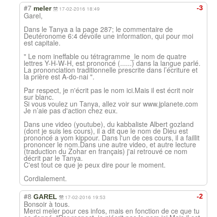
#7
-3
meler
17-02-2016 18:49
Garel,
Dans le Tanya a la page 287; le commentaire de
Deutéronome 6:4 dévoile une information, qui pour moi
est capitale.
" Le nom ineffable ou tétragramme_le nom de quatre
lettres Y-H-W-H, est prononcé (......) dans la langue parlé.
La prononciation traditionnelle prescrite dans l’écriture et
la prière est A-do-nai ".
Par respect, je n'écrit pas le nom ici.Mais il est écrit noir
sur blanc.
Si vous voulez un Tanya, allez voir sur www.jplanete.com
Je n’aie pas d'action chez eux.
Dans une video (youtube), du kabbaliste Albert gozland
(dont je suis les cours), il a dit que le nom de Dieu est
prononcé a yom kippour. Dans l'un de ces cours, il a faillit
prononcer le nom.Dans une autre video, et autre lecture
(traduction du Zohar en français) j'ai retrouvé ce nom
décrit par le Tanya.
C'est tout ce que je peux dire pour le moment.
Cordialement.
#8
-2
GAREL
17-02-2016 19:53
Bonsoir à tous.
Merci meler pour ces infos, mais en fonction de ce que tu