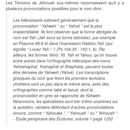
Les Témoins de Jéhovah eux-mêmes reconnaissent qu'il y a
plusieurs prononciations possibles pour le nom divin :
Les hébraïsants estiment généralement que la
prononciation “ Yahweh ” ou “ Yahvé ” est la plus
vraisemblable. Ils font observer que la forme abrégée du
nom est Yah (Jah sous sa forme latinisée), par exemple
en Psaume 89:8 et dans l’expression Halelou-Yah (qui
signifie “ Louez Yah ! ”) (Ps 104:35 ; 150:1, 6). Par
ailleurs, les formes Yehô, Yô, Yah et Yahou, qu’on trouve
entre autres dans l’orthographe hébraïque des noms
Yehoshaphat, Yoshaphat et Shephatia, peuvent toutes
être dérivées de Yahweh (Yahvé). Les transcriptions
grecques du nom que firent les premiers écrivains
chrétiens vont un peu dans le même sens, avec des
orthographes comme Iabé et Iaoué, dont la
prononciation en grec se rapproche de Yahweh.
Néanmoins, les spécialistes sont loin d’être unanimes sur
la question, certains défendant d’autres prononciations
encore, comme “ Yahouwa ”, “ Yahouah ” ou “ Yehouah ”.
- Etude perspicace des Écritures, volume 1 page 1252