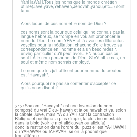
YahHaWaH.Tous les noms que le monde chrétien
utilise(Javé,yavé,Yehaweh,Jéhovah,yahou,etc...) sont
faux.
Alors lequel de ces nom et le nom de Dieu ?
ces noms sont la pour que celui qui ne connais pas la
langue hébreux, se trompe en voulant prononcer le
nom de Dieu. Le nom YHVH et là avec les différentes
voyelles pour la méditation, chacune d'elle trouve sa
correspondance en l'homme et a un besoin(desir,
envie) particulier qu'il peut avoir.. EN aucun cas ce
sont LA le nom personnel de Dieu. Si c'était le cas, un
seul et même nom serrais employé.
Le nom que les juif utilisent pour nommer le créateur
est "Havayah".
Alors pourquoi ne pas se contenter d'accepter ce
qu'ils nous disent ?
>>>>Shalom, "Havayah" est une inversion du nom
composé du vrai Dieu- hawah et ia ou hawah et ya, selon
la cabale Juive, mais YA ou YAH sont la contraction
Biblique et poétique la plus simple, la plus incontestable
dans la bible (voir le mot allélouyah ou alléluia)
donc la restitution dans l'ordre du "puzzle" est YA-HAWAH
ou YAHAWAH ou IAHAVAH, selon la phonétique
translittérale.