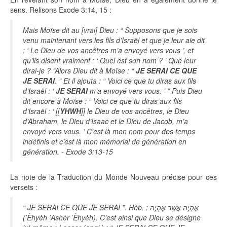
sens. Relisons Exode 3:14, 15 :
Mais Moïse dit au [vrai] Dieu : “ Supposons que je sois
venu maintenant vers les fils d’Israël et que je leur aie dit
: ‘ Le Dieu de vos ancêtres m’a envoyé vers vous ’, et
qu’ils disent vraiment : ‘ Quel est son nom ? ’ Que leur
dirai-je ? ”Alors Dieu dit à Moïse : “
JE SERAI CE QUE
JE SERAI
. ” Et il ajouta : “ Voici ce que tu diras aux fils
d’Israël : ‘
JE SERAI
m’a envoyé vers vous. ’ ” Puis Dieu
dit encore à Moïse : “ Voici ce que tu diras aux fils
d’Israël : ‘ [[
YHWH
]] le Dieu de vos ancêtres, le Dieu
d’Abraham, le Dieu d’Isaac et le Dieu de Jacob, m’a
envoyé vers vous. ’ C’est là mon nom pour des temps
indéfinis et c’est là mon mémorial de génération en
génération. - Exode 3:13-15
La note de la Traduction du Monde Nouveau précise pour ces
versets :
“ JE SERAI CE QUE JE SERAI ”. Héb. : אֶהְיֶֽה אֲשֶֽׁר אֶהְיֶֽה
(ʼÈhyèh ʼAshèr ʼÈhyèh). C’est ainsi que Dieu se désigne