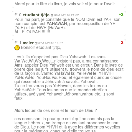
Merci pour le titre du livre, je vais voir si je peux l'avoir.
#10
+2
etudiant tj/tjc
06-11-2016 21:02
Pour ma part, je constate que le NOM Divin est YAH, son
nom complet est
YAHAWAH
, par recomposition de YH
(YaH) et de HWH (HaWaH).
ALLELOUYAH !!!!!!!
#11
-2
meler
07-11-2016 18:57
Bonsoir etudiant tj/tjc,
Les juifs n'appelent pas Dieu Yahawah. Les sons
Wa,We,Wi,Wo,Wou...n’existent pas, a ma connaissance.
Ainsi appeler Dieu Yahweh est une erreur. Dans le livre de
priere que les juifs utilisent tu trouvera le nom de dieu ecrit
de la façon suivante: YaHaVaHa; YeHeVeHe; YiHiViHi;
YoHoVoHo; YouHouVouHou; et également quelque chose
qui ressemble a Jéhovah à savoir...Yehovah.
Tu ne trouveras pas YeHaweh, dans les textes ou
YahHaWaH.Tous les noms que le monde chrétien
utilise(Javé,yavé,Yehaweh,Jéhovah,yahou,etc...) sont
faux.
Alors lequel de ces nom et le nom de Dieu ?
ces noms sont la pour que celui qui ne connais pas la
langue hébreux, se trompe en voulant prononcer le nom
de Dieu. Le nom YHVH et là avec les différentes voyelles
pour la méditation, chacune d'elle trouve sa