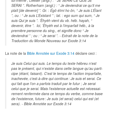
lui-même ; Leeser (angl.) : “ JE SERAI CE QUE JE
SERAI ”. Rotherham (angl.) : “ Je deviendrai ce qu’il me
plaît [de devenir] ”. Gr. : Égô éïmi ho ôn, “ Je suis L’Étant
”, ou : “ Je suis L’Existant ” ; lat. : ego sum qui sum, “ Je
suis Qui je suis ”. ʼÈhyèh vient du vb. héb. hayah, “
devenir, être ”. Ici, ʼÈhyèh est à l’imparfait héb., à la
première personne du sing., et signifie donc “ Je
deviendrai ” ; ou : “ Je serai ”. - Extrait de la note de la
Traduction du Monde Nouveau sur Exode 3:14
La note de la
Bible Annotée sur Exode 3:14
déclare ceci :
Je suis Celui qui suis. Le temps du texte hé­breu n'est
pas le pré­sent, qui n'existe dans cette langue qu'au par­ti­
cipe (étant, faisant). C'est le temps de l'ac­tion im­par­faite,
in­ache­vée, c'est-à-dire qui conti­nue : Je suis et serai. Ce
qui fait que l'on a par­fois tra­duit par le fu­tur ; Je serai
celui que je serai. Mais l'exis­tence actuelle est né­ces­sai­
re­ment ren­fer­mée dans ce temps du verbe, comme base
de l'exis­tence, future : Je suis (et se­rai) ce­lui qui est (et
sera). - Bible Annotée sur Exode 3:14