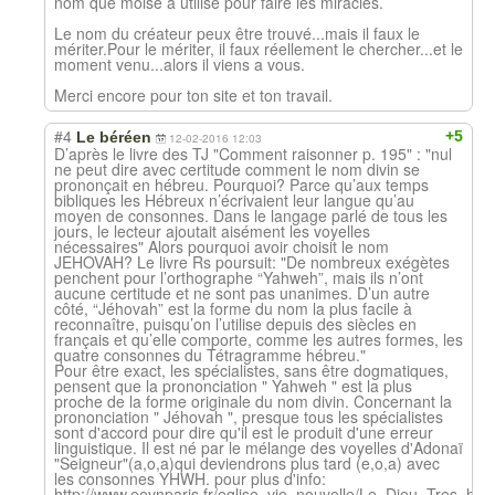
nom que moise a utilisé pour faire les miracles.
Le nom du créateur peux être trouvé...mais il faux le
mériter.Pour le mériter, il faux réellement le chercher...et le
moment venu...alors il viens a vous.
Merci encore pour ton site et ton travail.
#4
+5
Le béréen
12-02-2016 12:03
D’après le livre des TJ "Comment raisonner p. 195" : "nul
ne peut dire avec certitude comment le nom divin se
prononçait en hébreu. Pourquoi? Parce qu’aux temps
bibliques les Hébreux n’écrivaient leur langue qu’au
moyen de consonnes. Dans le langage parlé de tous les
jours, le lecteur ajoutait aisément les voyelles
nécessaires" Alors pourquoi avoir choisit le nom
JEHOVAH? Le livre Rs poursuit: "De nombreux exégètes
penchent pour l’orthographe “Yahweh”, mais ils n’ont
aucune certitude et ne sont pas unanimes. D’un autre
côté, “Jéhovah” est la forme du nom la plus facile à
reconnaître, puisqu’on l’utilise depuis des siècles en
français et qu’elle comporte, comme les autres formes, les
quatre consonnes du Tétragramme hébreu."
Pour être exact, les spécialistes, sans être dogmatiques,
pensent que la prononciation " Yahweh " est la plus
proche de la forme originale du nom divin. Concernant la
prononciation " Jéhovah ", presque tous les spécialistes
sont d'accord pour dire qu'il est le produit d'une erreur
linguistique. Il est né par le mélange des voyelles d'Adonaï
"Seigneur"(a,o,a)qui deviendrons plus tard (e,o,a) avec
les consonnes YHWH. pour plus d'info:
http://www.eevnparis.fr/eglise_vie_nouvelle/Le_Dieu_Tres_hau