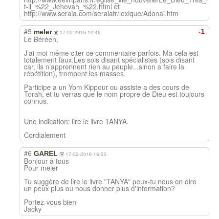
t-il_%22_Jehovah_%22.html et
http://www.seraia.com/seraiafr/lexique/Adonai.htm
#5
-1
meler
17-02-2016 14:46
Le Béréen,
J'ai moi même citer ce commentaire parfois. Ma cela est
totalement faux.Les sois disant spécialistes (sois disant
car, ils n'apprennent rien au peuple...sinon a faire la
répétition), trompent les masses.
Participe a un Yom Kippour ou assiste a des cours de
Torah, et tu verras que le nom propre de Dieu est toujours
connus.
Une indication: lire le livre TANYA.
Cordialement
#6
GAREL
17-02-2016 16:33
Bonjour à tous
Pour meler
Tu suggère de lire le livre "TANYA" peux-tu nous en dire
un peux plus ou nous donner plus d'information?
Portez-vous bien
Jacky