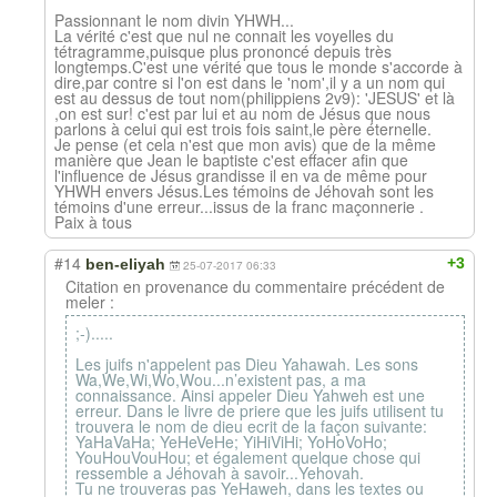
Passionnant le nom divin YHWH...
La vérité c'est que nul ne connait les voyelles du
tétragramme,puisque plus prononcé depuis très
longtemps.C'est une vérité que tous le monde s'accorde à
dire,par contre si l'on est dans le 'nom',il y a un nom qui
est au dessus de tout nom(philippiens 2v9): 'JESUS' et là
,on est sur! c'est par lui et au nom de Jésus que nous
parlons à celui qui est trois fois saint,le père éternelle.
Je pense (et cela n'est que mon avis) que de la même
manière que Jean le baptiste c'est effacer afin que
l'influence de Jésus grandisse il en va de même pour
YHWH envers Jésus.Les témoins de Jéhovah sont les
témoins d'une erreur...issus de la franc maçonnerie .
Paix à tous
#14
+3
ben-eliyah
25-07-2017 06:33
Citation en provenance du commentaire précédent de
meler :
;-).....
Les juifs n'appelent pas Dieu Yahawah. Les sons
Wa,We,Wi,Wo,Wou...n’existent pas, a ma
connaissance. Ainsi appeler Dieu Yahweh est une
erreur. Dans le livre de priere que les juifs utilisent tu
trouvera le nom de dieu ecrit de la façon suivante:
YaHaVaHa; YeHeVeHe; YiHiViHi; YoHoVoHo;
YouHouVouHou; et également quelque chose qui
ressemble a Jéhovah à savoir...Yehovah.
Tu ne trouveras pas YeHaweh, dans les textes ou