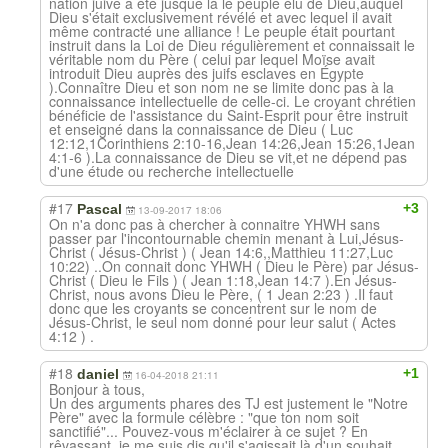
nation juive a été jusque là le peuple élu de Dieu,auquel
Dieu s'était exclusivement révélé et avec lequel il avait
même contracté une alliance ! Le peuple était pourtant
instruit dans la Loi de Dieu régulièrement et connaissait le
véritable nom du Père ( celui par lequel Moïse avait
introduit Dieu auprès des juifs esclaves en Égypte
).Connaître Dieu et son nom ne se limite donc pas à la
connaissance intellectuelle de celle-ci. Le croyant chrétien
bénéficie de l'assistance du Saint-Esprit pour être instruit
et enseigné dans la connaissance de Dieu ( Luc
12:12,1Corinthiens 2:10-16,Jean 14:26,Jean 15:26,1Jean
4:1-6 ).La connaissance de Dieu se vit,et ne dépend pas
d'une étude ou recherche intellectuelle
#17
+3
Pascal
13-09-2017 18:06
On n'a donc pas à chercher à connaitre YHWH sans
passer par l'incontournable chemin menant à Lui,Jésus-
Christ ( Jésus-Christ ) ( Jean 14:6,,Matthieu 11:27,Luc
10:22) ..On connait donc YHWH ( Dieu le Père) par Jésus-
Christ ( Dieu le Fils ) ( Jean 1:18,Jean 14:7 ).En Jésus-
Christ, nous avons Dieu le Père, ( 1 Jean 2:23 ) .Il faut
donc que les croyants se concentrent sur le nom de
Jésus-Christ, le seul nom donné pour leur salut ( Actes
4:12 ) .
#18
+1
daniel
16-04-2018 21:11
Bonjour à tous,
Un des arguments phares des TJ est justement le "Notre
Père" avec la formule célèbre : "que ton nom soit
sanctifié"... Pouvez-vous m'éclairer à ce sujet ? En
rêvassant, je me suis dis qu'il s'agissait là d'un souhait,