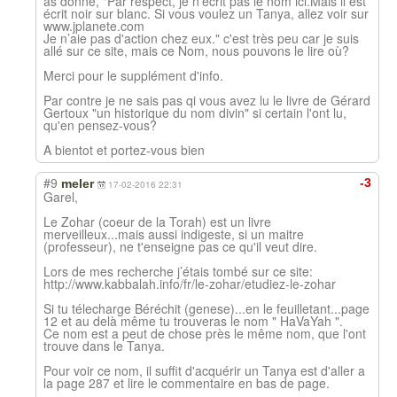
as donné, "Par respect, je n'écrit pas le nom ici.Mais il est
écrit noir sur blanc. Si vous voulez un Tanya, allez voir sur
www.jplanete.com
Je n’aie pas d'action chez eux." c'est très peu car je suis
allé sur ce site, mais ce Nom, nous pouvons le lire où?
Merci pour le supplément d'info.
Par contre je ne sais pas qi vous avez lu le livre de Gérard
Gertoux "un historique du nom divin" si certain l'ont lu,
qu'en pensez-vous?
A bientot et portez-vous bien
#9
-3
meler
17-02-2016 22:31
Garel,
Le Zohar (coeur de la Torah) est un livre
merveilleux...mais aussi indigeste, si un maitre
(professeur), ne t'enseigne pas ce qu'il veut dire.
Lors de mes recherche j’étais tombé sur ce site:
http://www.kabbalah.info/fr/le-zohar/etudiez-le-zohar
Si tu télecharge Béréchit (genese)...en le feuilletant...page
12 et au delà même tu trouveras le nom " HaVaYah ".
Ce nom est a peut de chose près le même nom, que l'ont
trouve dans le Tanya.
Pour voir ce nom, il suffit d'acquérir un Tanya est d'aller a
la page 287 et lire le commentaire en bas de page.