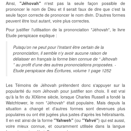
Ainsi,
"Jéhovah"
n'est pas la seule façon possible de
prononcer le nom de Dieu et il serait faux de dire que c'est la
seule façon correcte de prononcer le nom divin. D'autres formes
peuvent être tout autant, voire plus correctes.
Pour justifier l'utilisation de la prononciation "Jéhovah", le livre
Etude perspicace explique :
Puisqu’on ne peut pour l’instant être certain de la
prononciation, il semble n’y avoir aucune raison de
délaisser en français la forme bien connue de “ Jéhovah
” au profit d’une des autres prononciations proposées. -
Etude perspicace des Écritures, volume 1 page 1252
Les Témoins de Jéhovah prétendent donc s'appuyer sur la
popularité du nom Jéhovah pour justifier son choix. Il est vrai
qu'à la fin du XIXème siècle, lorsque Charles Russell a fondé la
Watchtower, le nom "Jéhovah" était populaire. Mais depuis la
situation a changé et d'autres formes sont devenues plus
populaires ou ont été jugées plus justes d'après les hébraïsants.
Il en est ainsi de la forme
"Yahweh"
(ou
"Yahvé"
) qui est aussi,
voire mieux connue, et couramment utilisée dans la langue