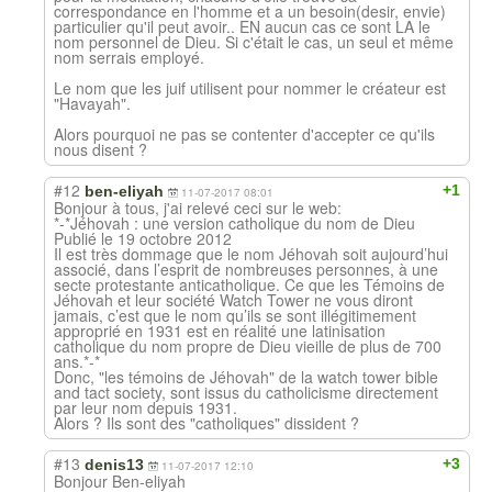
correspondance en l'homme et a un besoin(desir, envie)
particulier qu'il peut avoir.. EN aucun cas ce sont LA le
nom personnel de Dieu. Si c'était le cas, un seul et même
nom serrais employé.
Le nom que les juif utilisent pour nommer le créateur est
"Havayah".
Alors pourquoi ne pas se contenter d'accepter ce qu'ils
nous disent ?
#12
+1
ben-eliyah
11-07-2017 08:01
Bonjour à tous, j'ai relevé ceci sur le web:
*-*Jéhovah : une version catholique du nom de Dieu
Publié le 19 octobre 2012
Il est très dommage que le nom Jéhovah soit aujourd’hui
associé, dans l’esprit de nombreuses personnes, à une
secte protestante anticatholique. Ce que les Témoins de
Jéhovah et leur société Watch Tower ne vous diront
jamais, c’est que le nom qu’ils se sont illégitimement
approprié en 1931 est en réalité une latinisation
catholique du nom propre de Dieu vieille de plus de 700
ans.*-*
Donc, "les témoins de Jéhovah" de la watch tower bible
and tact society, sont issus du catholicisme directement
par leur nom depuis 1931.
Alors ? Ils sont des "catholiques" dissident ?
#13
+3
denis13
11-07-2017 12:10
Bonjour Ben-eliyah