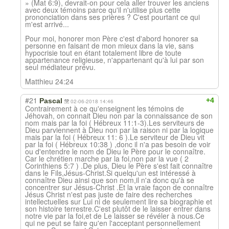
» (Mat 6:9), devrait-on pour cela aller trouver les anciens
avec deux témoins parce qu'il n'utilise plus cette
prononciation dans ses prières ? C'est pourtant ce qui
m'est arrivé...
Pour moi, honorer mon Père c'est d'abord honorer sa
personne en faisant de mon mieux dans la vie, sans
hypocrisie tout en étant totalement libre de toute
appartenance religieuse, n'appartenant qu'à lui par son
seul médiateur prévu.
Matthieu 24:24
#21
+4
Pascal
02-06-2018 14:46
Contrairement à ce qu'enseignent les témoins de
Jéhovah, on connait Dieu non par la connaissance de son
nom mais par la foi ( Hébreux 11:1-3).Les serviteurs de
Dieu parviennent à Dieu non par la raison ni par la logique
mais par la foi ( Hébreux 11: 6 ).Le serviteur de Dieu vit
par la foi ( Hébreux 10:38 ) ,donc il n'a pas besoin de voir
ou d'entendre le nom de Dieu le Père pour le connaître.
Car le chrétien marche par la foi,non par la vue ( 2
Corinthiens 5:7 ) .De plus, Dieu le Père s'est fait connaître
dans le Fils,Jésus-Christ.Si quelqu'un est intéressé à
connaître Dieu ainsi que son nom,il n'a donc qu'à se
concentrer sur Jésus-Christ .Et la vraie façon de connaître
Jésus Christ n'est pas juste de faire des recherches
intellectuelles sur Lui ni de seulement lire sa biographie et
son histoire terrestre.C'est plutôt de le laisser entrer dans
notre vie par la foi,et de Le laisser se révéler à nous.Ce
qui ne peut se faire qu'en l'acceptant personnellement