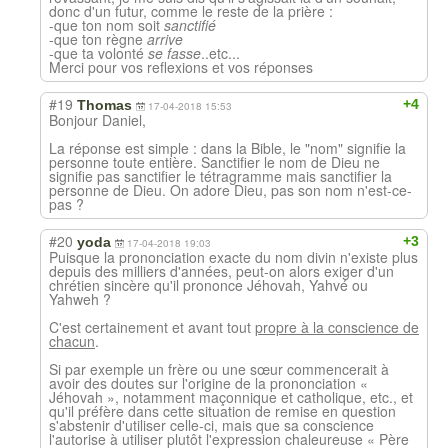
donc d'un futur, comme le reste de la prière :
-que ton nom soit
sanctifié
-que ton règne
arrive
-que ta volonté
se fasse
..etc...
Merci pour vos reflexions et vos réponses
#19
+4
Thomas
17-04-2018 15:53
Bonjour Daniel,
La réponse est simple : dans la Bible, le "nom" signifie la
personne toute entière. Sanctifier le nom de Dieu ne
signifie pas sanctifier le tétragramme mais sanctifier la
personne de Dieu. On adore Dieu, pas son nom n'est-ce-
pas ?
#20
+3
yoda
17-04-2018 19:03
Puisque la prononciation exacte du nom divin n'existe plus
depuis des milliers d'années, peut-on alors exiger d'un
chrétien sincère qu'il prononce Jéhovah, Yahvé ou
Yahweh ?
C'est certainement et avant tout
propre à la conscience de
chacun
.
Si par exemple un frère ou une sœur commencerait à
avoir des doutes sur l'origine de la prononciation «
Jéhovah », notamment maçonnique et catholique, etc., et
qu'il préfère dans cette situation de remise en question
s'abstenir d'utiliser celle-ci, mais que sa conscience
l'autorise à utiliser plutôt l'expression chaleureuse « Père