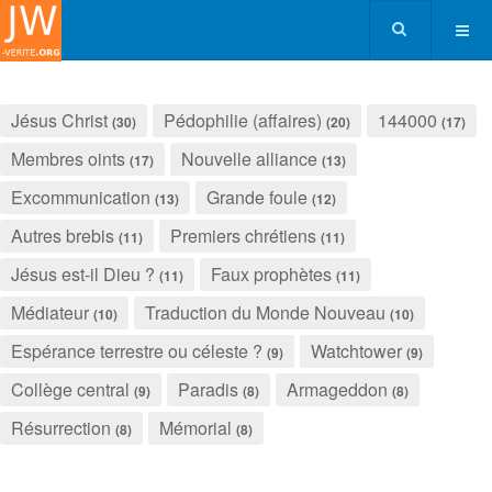
Jésus Christ
Pédophilie (affaires)
144000
(30)
(20)
(17)
Membres oints
Nouvelle alliance
(17)
(13)
Excommunication
Grande foule
(13)
(12)
Autres brebis
Premiers chrétiens
(11)
(11)
Jésus est-il Dieu ?
Faux prophètes
(11)
(11)
Médiateur
Traduction du Monde Nouveau
(10)
(10)
Espérance terrestre ou céleste ?
Watchtower
(9)
(9)
Collège central
Paradis
Armageddon
(9)
(8)
(8)
Résurrection
Mémorial
(8)
(8)