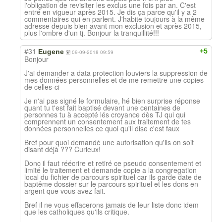
l'obligation de revisiter les exclus une fois par an. C'est
entré en vigueur après 2015. Je dis ça parce qu'il y a 2
commentaires qui en parlent. J'habite toujours à la même
adresse depuis bien avant mon exclusion et après 2015,
plus l'ombre d'un tj. Bonjour la tranquillité!!!
#31
+5
Eugene
09-09-2018 09:59
Bonjour
J'ai demander a data protection louviers la suppression de
mes données personnelles et de me remettre une copies
de celles-ci
Je n'ai pas signé le formulaire, hé bien surprise réponse
quant tu t'est fait baptisé devant une centaines de
personnes tu à accepté lés croyance dès TJ qui qui
comprennent un consentement aux traitement de tes
données personnelles ce quoi qu'il dise c'est faux
Bref pour quoi demandé une autorisation qu'ils on soit
disant déjà ??? Curieux!
Donc il faut réécrire et retiré ce pseudo consentement et
limité le traitement et demande copie a la congregation
local du fichier de parcours spirituel car ils garde date de
baptême dossier sur le parcours spirituel et les dons en
argent que vous avez fait.
Bref il ne vous effacerons jamais de leur liste donc idem
que les catholiques qu'ils critique.