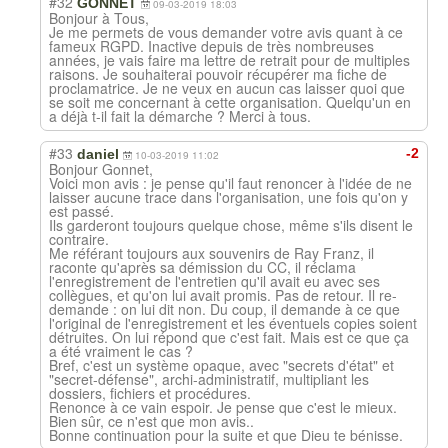
#32
GONNET
09-03-2019 18:03
Bonjour à Tous,
Je me permets de vous demander votre avis quant à ce
fameux RGPD. Inactive depuis de très nombreuses
années, je vais faire ma lettre de retrait pour de multiples
raisons. Je souhaiterai pouvoir récupérer ma fiche de
proclamatrice. Je ne veux en aucun cas laisser quoi que
se soit me concernant à cette organisation. Quelqu'un en
a déjà t-il fait la démarche ? Merci à tous.
#33
-2
daniel
10-03-2019 11:02
Bonjour Gonnet,
Voici mon avis : je pense qu'il faut renoncer à l'idée de ne
laisser aucune trace dans l'organisation, une fois qu'on y
est passé.
Ils garderont toujours quelque chose, même s'ils disent le
contraire.
Me référant toujours aux souvenirs de Ray Franz, il
raconte qu'après sa démission du CC, il réclama
l'enregistrement de l'entretien qu'il avait eu avec ses
collègues, et qu'on lui avait promis. Pas de retour. Il re-
demande : on lui dit non. Du coup, il demande à ce que
l'original de l'enregistrement et les éventuels copies soient
détruites. On lui répond que c'est fait. Mais est ce que ça
a été vraiment le cas ?
Bref, c'est un système opaque, avec "secrets d'état" et
"secret-défense", archi-administratif, multipliant les
dossiers, fichiers et procédures.
Renonce à ce vain espoir. Je pense que c'est le mieux.
Bien sûr, ce n'est que mon avis..
Bonne continuation pour la suite et que Dieu te bénisse.