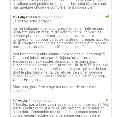
chrétiens sont pointés du doigt par les autorités, ce n'est
pas quelque chose de complètement impossible."
#6
+6
Gilgamesh
16-04-2018 22:40
Je trouve cette phrase:
"on lui indiquera que la congrégation et la filiale ne seront
peut-être pas en mesure de déterminer s’il remplit les
critères pour assumer certaines fonctions dans la
congrégation ou pour participer à de nombreuses activités
de la congrégation, ce qui comprend le fait d’être pionnier
permanent, assistant ministériel ou ancien"...
tout bonnement ahurissante! n'es-ce pas du chantage?!
Comment faisait-on avant? Déjà qu'un ancien qui
encourageait aux études ou portait une barbe était
susceptible de perdre son "privilège", là, la WTS à poussé
le vice en punissant potentiellement ceux qui use de leur
droit le plus fondamental de refuser de signer quelque
chose! Ils vont finir par rendre fou de jalousie Kim-Jong-
Un ou Erdogan...
Mais bon, peut-être ais-je fait une lourde erreur de
sens?...
#7
+8
yoda
17-04-2018 21:37
N'hésitez pas à faire valoir vos droits à compter du 25 Mai
2018. Contrairement à ce qu'elle prétend, à compter de
cette date, l'ensemble des données obtenues sans le
consentement éclairé de la personne sera considéré