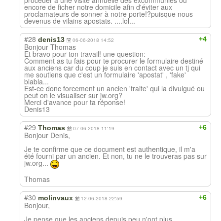
procéder à une visite annuelle des excommuniés ou
encore de ficher notre domicile afin d'éviter aux
proclamateurs de sonner à notre porte!?puisque nous
devenus de vilains apostats. ....lol...
#28
+4
denis13
06-06-2018 14:52
Bonjour Thomas
Et bravo pour ton travail! une question:
Comment as tu fais pour te procurer le formulaire destiné
aux anciens car du coup je suis en contact avec un tj qui
me soutiens que c'est un formulaire 'apostat' , 'fake'
blabla...
Est-ce donc forcement un ancien 'traite' qui la divulgué ou
peut on le visualiser sur jw.org?
Merci d'avance pour ta réponse!
Denis13
#29
+6
Thomas
07-06-2018 11:19
Bonjour Denis,
Je te confirme que ce document est authentique, il m'a
été fourni par un ancien. Et non, tu ne le trouveras pas sur
jw.org...
Thomas
#30
+6
molinvaux
12-06-2018 22:59
Bonjour,
Je pense que les anciens depuis peu n'ont plus