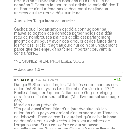
erreur d'administration de données ou d'une fuite de
données ? Comme le montre cet article, la majorité des TJ
en France n'ont même pas le document destinée au
anciens qu'il se trouve déjà sur le net....
À tous les TJ qui liront cet article :
Sachez que l'organisation est déjà connue pour sa
mauvaise gestion des données personnelles et a déjà
reçu de nombreuses plaintes et elle est parfaitement
informée qu'il peut y avoir des erreurs et des fuites dans
les fichiers, si elle réagit aujourd'hui ce n'est uniquement
parce que des enjeux financiers important peuvent la
contraindre...
"NE SIGNEZ RIEN, PROTEGEZ-VOUS !!!"
─ Jacques 1:5 ─
#5
+14
Jean
15-04-2018 09:07
Danger!!! Si persécution, les TJ fichés seront connus des
autorités! Si des tyrans les utilisent qu'adviendra-t'il???
Facile à imaginer!! quand l'attaque de Gog-de-Magog
aura lieu ce fichier sera utilisé! (Voir livre perspicace page
996)
Merci de nous prévenir:
"On peut aussi s'inquiéter d'un jour éventuel où les
autorités d'un pays voudraient s'en prendre aux Témoins
de Jéhovah. Dans ce cas il n'auraient qu'à saisir la base
de données pour avoir accès à tous les membres de
l'organisation. Si on considère ce qui se passe
actuellement en Russie ou en Chine, où des millions de