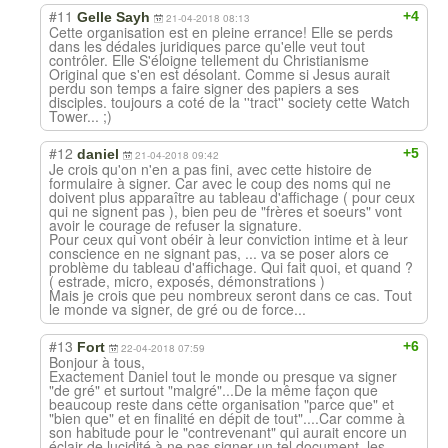
#11
+4
Gelle Sayh
21-04-2018 08:13
Cette organisation est en pleine errance! Elle se perds
dans les dédales juridiques parce qu'elle veut tout
contrôler. Elle S'éloigne tellement du Christianisme
Original que s'en est désolant. Comme si Jesus aurait
perdu son temps a faire signer des papiers a ses
disciples. toujours a coté de la ''tract'' society cette Watch
Tower... ;)
#12
+5
daniel
21-04-2018 09:42
Je crois qu'on n'en a pas fini, avec cette histoire de
formulaire à signer. Car avec le coup des noms qui ne
doivent plus apparaître au tableau d'affichage ( pour ceux
qui ne signent pas ), bien peu de "frères et soeurs" vont
avoir le courage de refuser la signature.
Pour ceux qui vont obéir à leur conviction intime et à leur
conscience en ne signant pas, ... va se poser alors ce
problème du tableau d'affichage. Qui fait quoi, et quand ?
( estrade, micro, exposés, démonstrations )
Mais je crois que peu nombreux seront dans ce cas. Tout
le monde va signer, de gré ou de force...
#13
+6
Fort
22-04-2018 07:59
Bonjour à tous,
Exactement Daniel tout le monde ou presque va signer
"de gré" et surtout "malgré"...De la même façon que
beaucoup reste dans cette organisation "parce que" et
"bien que" et en finalité en dépit de tout"....Car comme à
son habitude pour le "contrevenant" qui aurait encore un
éclair de lucidité à ne pas signer un tel document, les