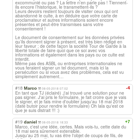
excommunié ou pas ? La lettre n’en parle pas ! Tiennent-
ils encore l’historique, le transmettent-ils ?
Leurs devoirs restent toujours de visiter ceux qui ont
abandonné le culte, à en déduire que votre carte de
proclamateur et autres informations soient encore
présentes et peut-être transmises sans votre
consentement !
Le document de consentement sur les données privées
qu’ils donnent signer à présent, est très bien rédigé en
leur faveur ; de cette façon la société Tour de Garde à la
liberté totale de faire quoi que ce soi avec vos
informations et également dans les pays ou ce culte est
interdit.
Même pas des ASBL ou entreprises internationales ne
vous feraient signer un tel document, mais ici la
persécution ou si vous avez des problèmes, cela est vu
simplement autrement…
#18
-4
Marco
08-05-2018 07:02
En tant que TJ (éclairé) ,j'ai trouvé une solution pour ne
pas signer. J'ai pris le formulaire, je fait croire que je vais
le signer, et je fais mine d'oublier jusqu'au 18 mai 2018
(date butoir pour rendre le formulaire) Oh lala qu'est ce
que je suis distrait !!! :)
#19
+7
daniel
08-05-2018 18:33
Marco, c'est une idée, certes. Mais vois-tu, cette date du
18 mai sera sûrement extensible.
Jusqu'au 25 mai, tu vas être l'objet de coups de fils, de