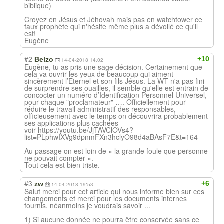
biblique)
Croyez en Jésus et Jéhovah mais pas en watchtower ce
faux prophète qui n'hésite même plus a dévoilé ce qu'il
est!
Eugène
#2
+10
Belzo
14-04-2018 14:02
Eugène, tu as pris une sage décision. Certainement que
cela va ouvrir les yeux de beaucoup qui aiment
sincèrement l’Eternel et son fils Jésus. La WT n'a pas fini
de surprendre ses ouailles, il semble qu'elle est entrain de
concocter un numéro d’Identification Personnel Universel,
pour chaque "proclamateur" …. Officiellement pour
réduire le travail administratif des responsables,
officieusement avec le temps on découvrira probablement
ses applications plus cachées
voir https://youtu.be/JjTAVClOVs4?
list=PLphwIXVg9dpnmFXn3hclyO98d4aBAsF7E&t=164
Au passage on est loin de » la grande foule que personne
ne pouvait compter ».
Tout cela est bien triste.
#3
+6
zw
14-04-2018 19:53
Salut merci pour cet article qui nous informe bien sur ces
changements et merci pour les documents internes
fournis, néanmoins je voudrais savoir ...
1) Si aucune donnée ne pourra être conservée sans ce