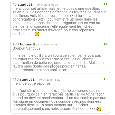
#8
+1
sandv82
19-04-2018 08:33
merci pour cet article mais je me posais une question:
selon eux, "les données personnelles limitées figurant sur
ses fiches Activité du proclamateur (Fichier de la
congrégation) (S-21) pourront être utilisées dans les
documents internes de la congrégation".est ce vrai ou
bien cette loi concerne t'elle également les fiches
proclamateurs?merci d'avance pour vos réponses.
cordialement
#9
+4
Thomas
19-04-2018 14:38
Bonjour Sandv82,
Il me semble qu'il y a un flou à ce sujet. Je ne vois pas
pourquoi ces données seraient exclues du champ
d'application de cette règlementation a priori... Mais bon il
faudra sans doute des procès pour affiner sa
compréhension et son application.
#10
+3
sandv82
19-04-2018 15:22
merci de votre réponse.
oui c'est sûr c'est complexe :-( je ne comprend pas non
plus pourquoi ça n'en ferait pas partie car de toute façon
quand on devient proclamateur , il ne me semble pas que
l'on signe un document quelconque avec nos données
inscrites dessus. ils nous mettent sur un fichier
automatiquement sans notre accord écrit donc ???