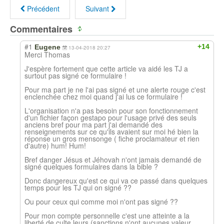
Précédent
Suivant
Commentaires
#1
+14
Eugene
13-04-2018 20:27
Merci Thomas
J'espère fortement que cette article va aidé les TJ a
surtout pas signé ce formulaire !
Pour ma part je ne l'ai pas signé et une alerte rouge c'est
enclenchée chez moi quand j'ai lus ce formulaire !
L'organisation n'a pas besoin pour son fonctionnement
d'un fichier façon gestapo pour l'usage privé des seuls
anciens bref pour ma part j'ai demandé des
renseignements sur ce qu'ils avaient sur moi hé bien la
réponse un gros mensonge ( fiche proclamateur et rien
d'autre) hum! Hum!
Bref danger Jésus et Jéhovah n'ont jamais demandé de
signé quelques formulaires dans la bible ?
Donc dangereux qu'est ce qui va ce passé dans quelques
temps pour les TJ qui on signé ??
Ou pour ceux qui comme moi n'ont pas signé ??
Pour mon compte personnelle c'est une atteinte a la
liberté de culte leurs (sanctions n'ont aucunes valeur