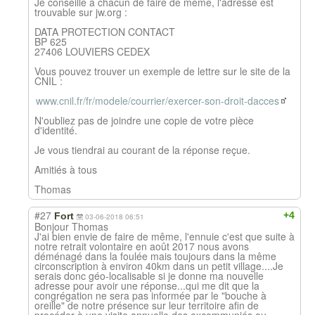
Je conseille à chacun de faire de même, l'adresse est
trouvable sur jw.org :
DATA PROTECTION CONTACT
BP 625
27406 LOUVIERS CEDEX
Vous pouvez trouver un exemple de lettre sur le site de la
CNIL :
www.cnil.fr/fr/modele/courrier/exercer-son-droit-dacces
N'oubliez pas de joindre une copie de votre pièce
d'identité.
Je vous tiendrai au courant de la réponse reçue.
Amitiés à tous
Thomas
#27
+4
Fort
03-06-2018 06:51
Bonjour Thomas
J'ai bien envie de faire de même, l'ennuie c'est que suite à
notre retrait volontaire en août 2017 nous avons
déménagé dans la foulée mais toujours dans la même
circonscription à environ 40km dans un petit village....Je
serais donc géo-localisable si je donne ma nouvelle
adresse pour avoir une réponse...qui me dit que la
congrégation ne sera pas informée par le "bouche à
oreille" de notre présence sur leur territoire afin de