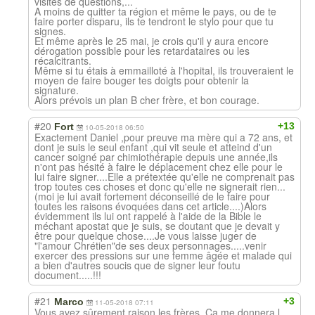
visites de questions,...
A moins de quitter ta région et même le pays, ou de te
faire porter disparu, ils te tendront le stylo pour que tu
signes.
Et même après le 25 mai, je crois qu'il y aura encore
dérogation possible pour les retardataires ou les
récalcitrants.
Même si tu étais à emmailloté à l'hopital, ils trouveraient le
moyen de faire bouger tes doigts pour obtenir la
signature.
Alors prévois un plan B cher frère, et bon courage.
#20
+13
Fort
10-05-2018 06:50
Exactement Daniel ,pour preuve ma mère qui a 72 ans, et
dont je suis le seul enfant ,qui vit seule et atteind d'un
cancer soigné par chimiothérapie depuis une année,ils
n'ont pas hésité à faire le déplacement chez elle pour le
lui faire signer....Elle a prétextée qu'elle ne comprenait pas
trop toutes ces choses et donc qu'elle ne signerait rien...
(moi je lui avait fortement déconseillé de le faire pour
toutes les raisons évoquées dans cet article....)Alors
évidemment ils lui ont rappelé à l'aide de la Bible le
méchant apostat que je suis, se doutant que je devait y
être pour quelque chose....Je vous laisse juger de
"l'amour Chrétien"de ses deux personnages.....venir
exercer des pressions sur une femme âgée et malade qui
a bien d'autres soucis que de signer leur foutu
document.....!!!
#21
+3
Marco
11-05-2018 07:11
Vous avez sûrement raison les frères. Ca me donnera l