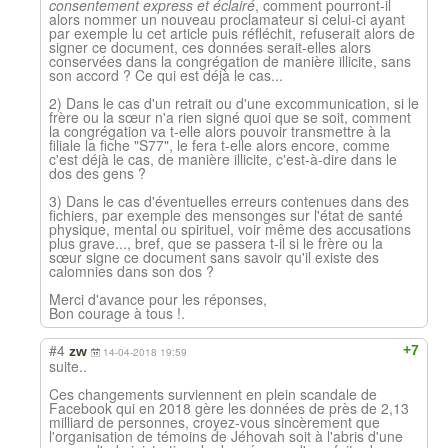
consentement express et éclairé
, comment pourront-il
alors nommer un nouveau proclamateur si celui-ci ayant
par exemple lu cet article puis réfléchit, refuserait alors de
signer ce document, ces données serait-elles alors
conservées dans la congrégation de manière illicite, sans
son accord ? Ce qui est déjà le cas...
2) Dans le cas d'un retrait ou d'une excommunication, si le
frère ou la sœur n'a rien signé quoi que se soit, comment
la congrégation va t-elle alors pouvoir transmettre à la
filiale la fiche "S77", le fera t-elle alors encore, comme
c'est déjà le cas, de manière illicite, c'est-à-dire dans le
dos des gens ?
3) Dans le cas d'éventuelles erreurs contenues dans des
fichiers, par exemple des mensonges sur l'état de santé
physique, mental ou spirituel, voir même des accusations
plus grave..., bref, que se passera t-il si le frère ou la
sœur signe ce document sans savoir qu'il existe des
calomnies dans son dos ?
Merci d'avance pour les réponses,
Bon courage à tous !.
#4
+7
zw
14-04-2018 19:59
suite..
Ces changements surviennent en plein scandale de
Facebook qui en 2018 gère les données de près de 2,13
milliard de personnes, croyez-vous sincèrement que
l'organisation de témoins de Jéhovah soit à l'abris d'une