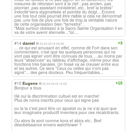
mesures de rétorsion sont à la clef : pas ancien, pas
pionnier ,pas assistant ministériel..etc.. bref la brebis"
indocile"sera stygmatisée et pointée du doigt....Encore
une fois tout cela pourrait être risible si cela ne démontrait
pas ,une fois de plus une fois de trop,la véritable nature
de cette organisation bien "terrestre"..
"Mais surtout obéissez à la Sacro Sainte Organisation il en
va de votre avenir éternelle..."lol....
#14
+3
daniel
22-04-2018 09:56
... ce qui est amusant en effet, comme dit Fort dans son
commentaire, c'est que les quelques personnes qui ne
vont pas signer vont être connues de tous, ...au moins par
leurs "absences" au tableau d'affichage, même pour des
fonctions très banales. Un fossé va se creuser entre eux
et les autres. Ce sera "Ceux ou celles qui n'ont pas
signé"... des gens douteux. Peu fréquentables...
#15
+15
Eugene
22-04-2018 12:03
Bonjour a tous
Hé oui la discrimination cultuel est en marche!
Plus de noms inscrits pour ceux qui signe pas
ou la la c'est peut être un apostat ou je ne s'ai quoi que
leur imaginaire productif inventera pour ces récalcitrants.
Ou alors ils sont comme kora et abira etc.. Bref
désobéissance envers watchtower ?