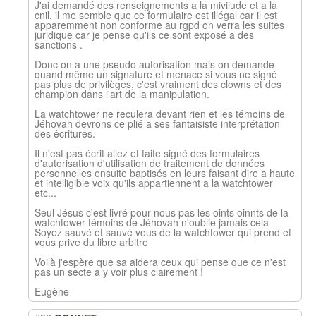
J'ai demandé des renseignements a la mivilude et a la
cnil, il me semble que ce formulaire est illégal car il est
apparemment non conforme au rgpd on verra les suites
juridique car je pense qu'ils ce sont exposé a des
sanctions .
Donc on a une pseudo autorisation mais on demande
quand même un signature et menace si vous ne signé
pas plus de privilèges, c'est vraiment des clowns et des
champion dans l'art de la manipulation.
La watchtower ne reculera devant rien et les témoins de
Jéhovah devrons ce plié a ses fantaisiste interprétation
des écritures.
Il n'est pas écrit allez et faite signé des formulaires
d'autorisation d'utilisation de traitement de données
personnelles ensuite baptisés en leurs faisant dire a haute
et intelligible voix qu'ils appartiennent a la watchtower
etc...
Seul Jésus c'est livré pour nous pas les oints oinnts de la
watchtower témoins de Jéhovah n'oublie jamais cela
Soyez sauvé et sauvé vous de la watchtower qui prend et
vous prive du libre arbitre
Voilà j'espère que sa aidera ceux qui pense que ce n'est
pas un secte a y voir plus clairement !
Eugène