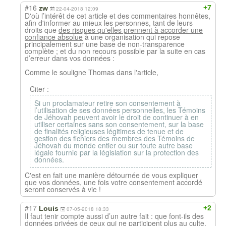
#16
+7
zw
22-04-2018 12:09
D'où l’intérêt de cet article et des commentaires honnêtes,
afin d'informer au mieux les personnes, tant de leurs
droits que
des risques qu'elles prennent à accorder une
confiance absolue
à une organisation qui repose
principalement sur une base de non-transparence
complète ; et du non recours possible par la suite en cas
d’erreur dans vos données :
Comme le souligne Thomas dans l'article,
Citer :
Si un proclamateur retire son consentement à
l’utilisation de ses données personnelles, les Témoins
de Jéhovah peuvent avoir le droit de continuer à en
utiliser certaines sans son consentement, sur la base
de finalités religieuses légitimes de tenue et de
gestion des fichiers des membres des Témoins de
Jéhovah du monde entier ou sur toute autre base
légale fournie par la législation sur la protection des
données.
C'est en fait une manière détournée de vous expliquer
que vos données, une fois votre consentement accordé
seront conservés à vie !
#17
+2
Louis
07-05-2018 18:33
Il faut tenir compte aussi d’un autre fait : que font-ils des
données privées de ceux qui ne participent plus au culte,