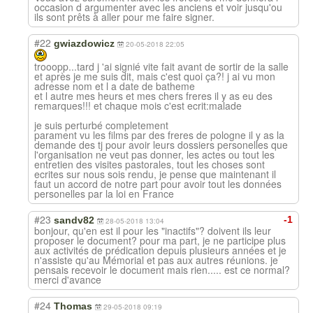
occasion d argumenter avec les anciens et voir jusqu'ou
ils sont prêts à aller pour me faire signer.
#22
gwiazdowicz
20-05-2018 22:05
trooopp...tard j 'ai signié vite fait avant de sortir de la salle
et après je me suis dit, mais c'est quoi ça?! j ai vu mon
adresse nom et l a date de batheme
et l autre mes heurs et mes chers freres il y as eu des
remarques!!! et chaque mois c'est ecrit:malade
je suis perturbé completement
parament vu les films par des freres de pologne il y as la
demande des tj pour avoir leurs dossiers personelles que
l'organisation ne veut pas donner, les actes ou tout les
entretien des visites pastorales, tout les choses sont
ecrites sur nous sois rendu, je pense que maintenant il
faut un accord de notre part pour avoir tout les données
personelles par la loi en France
#23
-1
sandv82
28-05-2018 13:04
bonjour, qu'en est il pour les "inactifs"? doivent ils leur
proposer le document? pour ma part, je ne participe plus
aux activités de prédication depuis plusieurs années et je
n'assiste qu'au Mémorial et pas aux autres réunions. je
pensais recevoir le document mais rien..... est ce normal?
merci d'avance
#24
Thomas
29-05-2018 09:19