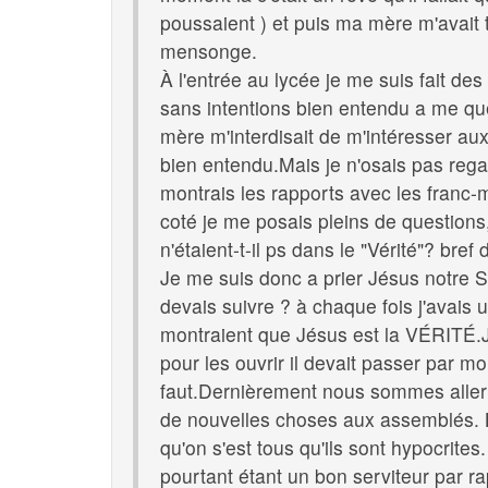
poussaient ) et puis ma mère m'avait to
mensonge.
À l'entrée au lycée je me suis fait des
sans intentions bien entendu a me que
mère m'interdisait de m'intéresser aux 
bien entendu.Mais je n'osais pas regar
montrais les rapports avec les franc-m
coté je me posais pleins de questions,
n'étaient-t-il ps dans le "Vérité"? br
Je me suis donc a prier Jésus notre Sei
devais suivre ? à chaque fois j'avais 
montraient que Jésus est la VÉRITÉ.J'
pour les ouvrir il devait passer par moi 
faut.Dernièrement nous sommes aller
de nouvelles choses aux assemblés. La
qu'on s'est tous qu'ils sont hypocrite
pourtant étant un bon serviteur par r