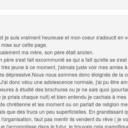
et je suis vraiment heureuse et mon coeur s'adoucit en v
 mise sur cette page.
cipalement ma mère, son père était ancien.
père s'est fait excommunié se qui a fait qu'elle se s'est
rès jeune à ce moment, j'aimais juste voir mes amies à l
très dépressive.Nous nous sommes donc éloignés de la
'ai donc vécu une adolescence normale, j'ai pu être amies
heures à étudié des brochures ou je ne sais quoi (pourtan
e je priais chaque nuit) et bien entendu je cachais à me
juste chrétienne et les moment ou on parlait de religion m
vais que des trucs un peu superficielles. En grandissant
'organisation, faut pas mentir ils vendent du rêve ( je vo
 que j'accomplisse dans le futur, je trouvais cela magnifiq