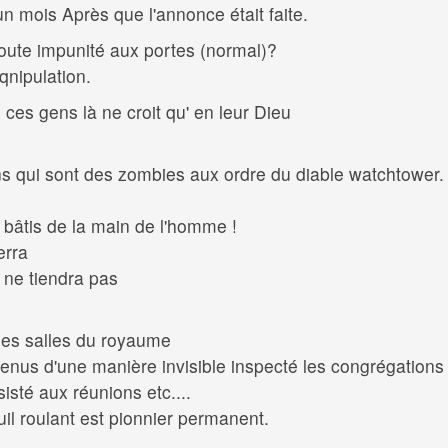
n mois Après que l'annonce était faite.
toute impunité aux portes (normal)?
nipulation.
es gens là ne croit qu' en leur Dieu
s qui sont des zombies aux ordre du diable watchtower.
bâtis de la main de l'homme !
erra
 ne tiendra pas
 des salles du royaume
 venus d'une manière invisible inspecté les congrégations
sté aux réunions etc....
il roulant est pionnier permanent.