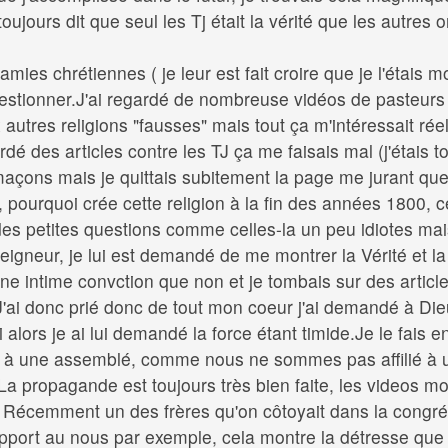
ujours dit que seul les Tj était la vérité que les autres 
 amies chrétiennes ( je leur est fait croire que je l'étais 
stionner.J'ai regardé de nombreuse vidéos de pasteurs s
autres religions "fausses" mais tout ça m'intéressait réel
dé des articles contre les TJ ça me faisais mal (j'étais t
açons mais je quittais subitement la page me jurant que 
 pourquoi crée cette religion à la fin des années 1800, c
ef des petites questions comme celles-la un peu idiotes ma
gneur, je lui est demandé de me montrer la Vérité et la vr
une intime convction que non et je tombais sur des articl
ai donc prié donc de tout mon coeur j'ai demandé à Dieu
alors je ai lui demandé la force étant timide.Je le fais enco
 à une assemblé, comme nous ne sommes pas affilié à u
 propagande est toujours très bien faite, les videos mont
s. Récemment un des frères qu'on côtoyait dans la congréga
apport au nous par exemple, cela montre la détresse que 