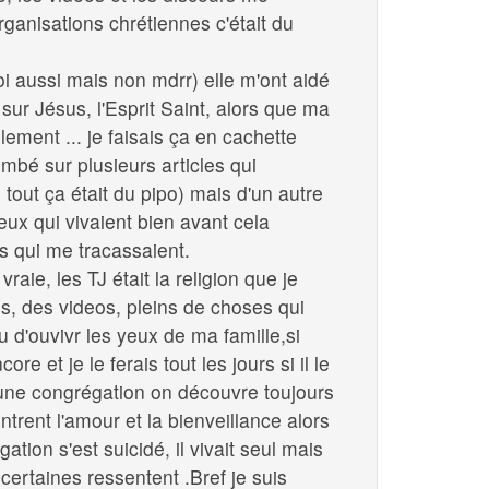
organisations chrétiennes c'était du
moi aussi mais non mdrr) elle m'ont aidé
ur Jésus, l'Esprit Saint, alors que ma
lement ... je faisais ça en cachette
ombé sur plusieurs articles qui
tout ça était du pipo) mais d'un autre
eux qui vivaient bien avant cela
is qui me tracassaient.
aie, les TJ était la religion que je
es, des videos, pleins de choses qui
 d'ouvivr les yeux de ma famille,si
re et je le ferais tout les jours si il le
ne congrégation on découvre toujours
rent l'amour et la bienveillance alors
tion s'est suicidé, il vivait seul mais
certaines ressentent .Bref je suis